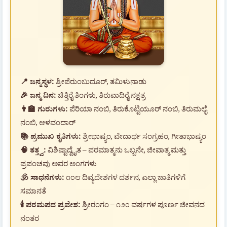
📍 ಜನ್ಮಸ್ಥಳ:
ಶ್ರೀಪೆರುಂಬುದೂರ್, ತಮಿಳುನಾಡು
🎉 ಜನ್ಮ ದಿನ:
ಚಿತ್ತಿರೈ ತಿಂಗಳು, ತಿರುವಾದಿರೈ ನಕ್ಷತ್ರ
👨‍🏫 ಗುರುಗಳು:
ಪೆರಿಯಾ ನಂಬಿ, ತಿರುಕೊಟ್ಟಿಯೂರ್ ನಂಬಿ, ತಿರುಮಲೈ
ನಂಬಿ, ಆಳವಂದಾರ್
📚 ಪ್ರಮುಖ ಕೃತಿಗಳು:
ಶ್ರೀಭಾಷ್ಯಂ, ವೇದಾರ್ಥ ಸಂಗ್ರಹಂ, ಗೀತಾಭಾಷ್ಯಂ
🧠 ತತ್ತ್ವ:
ವಿಶಿಷ್ಟಾದ್ವೈತ – ಪರಮಾತ್ಮನು ಒಬ್ಬನೇ, ಜೀವಾತ್ಮ ಮತ್ತು
ಪ್ರಪಂಚವು ಅವರ ಅಂಗಗಳು
🕉️ ಸಾಧನೆಗಳು:
೧೦೮ ದಿವ್ಯದೇಶಗಳ ದರ್ಶನ, ಎಲ್ಲಾ ಜಾತಿಗಳಿಗೆ
ಸಮಾನತೆ
🕯️ ಪರಮಪದ ಪ್ರವೇಶ:
ಶ್ರೀರಂಗಂ – ೧೨೦ ವರ್ಷಗಳ ಪೂರ್ಣ ಜೀವನದ
ನಂತರ