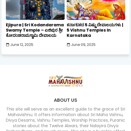
Ejipura | Sri Kodandarama
ಕರ್ನಾಟಕದ 5 ವಿಷ್ಣು ದೇವಾಲಯಗಳು |
Swamy Temple – ಏಜಿಪುರ ಶ್ರೀ
5 Vishnu Temples In
ಕೋದಂಡರಾಮಸ್ವಾಮಿ ದೇವಾಲಯ
Karnataka
June 12, 2025
June 09, 2025
ABOUT US
This site will serve as an excellent guide to the grace of Sri
Mahavishnu. It offers information about Sri Maha Vishnu,
Divya Desams, Vishnu Temples, Worship Practices, Puranic
stories about the Twelve Alwars, their Nalayira Divya