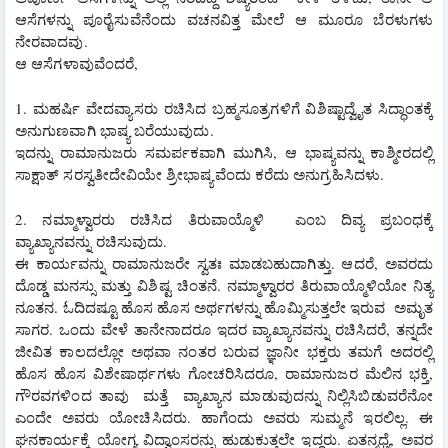
ಆಸೆಗಳನ್ನು ಪೂರೈಸುವೆನೆಂದು ವಚನವಿತ್ತ ಮೇಲೆ ಆ ಮೂರೂ ಬೆರಳುಗಳು 
ನೇರವಾದವು.
ಆ ಆಸೆಗಳಾವುವೆಂದರೆ,
1. ಮಹರ್ಷಿ ವೇದವ್ಯಾಸರು ರಚಿಸಿದ ಬ್ರಹ್ಮಸೂತ್ರಗಳಿಗೆ ವಿಶಿಷ್ಟಾದ್ವೈತ ಸಿದ್ಧಾಂತಕ್ಕೆ 
ಅನುಗುಣವಾಗಿ ಭಾಷ್ಯ ಬರೆಯುವುದು.
ಇದನ್ನು ರಾಮಾನುಜರು ಸಮರ್ಪಕವಾಗಿ ಮುಗಿಸಿ, ಆ ಭಾಷ್ಯವನ್ನು ಕಾಶ್ಮೀರದಲ್ಲಿ 
ಸಾಕ್ಷಾತ್ ಸರಸ್ವತೀದೇವಿಯೇ ಶ್ರೀಭಾಷ್ಯವೆಂದು ಕರೆದು ಅನುಗ್ರಹಿಸಿದಳು.
2. ನಮ್ಮಾಳ್ವಾರರು ರಚಿಸಿದ ತಿರುವಾಯ್ಮೊಳಿ  ಎಂಬ ದಿವ್ಯ ಪ್ರಬಂಧಕ್ಕೆ 
ವ್ಯಾಖ್ಯಾನವನ್ನು ರಚಿಸುವುದು.
ಈ ಕಾರ್ಯವನ್ನು ರಾಮಾನುಜರೇ ಸ್ವತಃ ಮಾಡಬಹುದಾಗಿತ್ತು. ಆದರೆ, ಅವರದು 
ದೊಡ್ಡ ಮನಸ್ಸು ಮತ್ತು ವಿಶಿಷ್ಟ ಚಿಂತನೆ. ನಮ್ಮಾಳ್ವಾರರ ತಿರುವಾಯ್ಮೊಳಿಯೋ ನಿತ್ಯ 
ನೂತನ. ಓದಿದಷ್ಟೂ ಹೊಸ ಹೊಸ ಅರ್ಥಗಳನ್ನು ಹೊಮ್ಮಿಸುತ್ತಲೇ ಇರುವ  ಅಮೃತ 
ಸಾಗರ. ಒಂದು ವೇಳೆ ತಾನೇನಾದರೂ ಇದರ ವ್ಯಾಖ್ಯಾನವನ್ನು ರಚಿಸಿದರೆ, ತನ್ನದೇ 
ಜೀವಿತ ಕಾಲದಲ್ಲೋ ಅಥವಾ ನಂತರ ಬರುವ ಜ್ಞಾನೀ ಭಕ್ತರು ತಮಗೆ ಅದರಲ್ಲಿ 
ಹೊಸ ಹೊಸ ವಿಶೇಷಾರ್ಥಗಳು ಗೋಚರಿಸಿದರೂ, ರಾಮಾನುಜರ ಮೆಲಿನ ಭಕ್ತಿ, 
ಗೌರವಗಳಿಂದ ತಾವು  ಮತ್ತೆ  ವ್ಯಾಖ್ಯಾನ ಮಾಡುವುದನ್ನು ನಿಲ್ಲಿಸಿಬಿಡುವರೆನೋ 
ಎಂದೇ ಅವರು ಯೋಚಿಸಿದರು. ಹಾಗೆಂದು ಅವರು ಸುಮ್ಮನೆ ಇರಲಿಲ್ಲ. ಈ 
ಘನಕಾರ್ಯಕ್ಕೆ ಯೋಗ್ಯ ವಿದ್ವಾಂಸರನ್ನು ಹುಡುಕುತ್ತಲೇ ಇದ್ದರು. ಏತನ್ಮಧ್ಯೆ, ಅವರ 