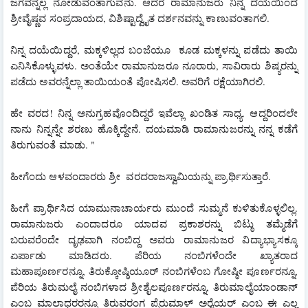
ಜಗವನ್ನೆಲ್ಲ ನೋಡುವಂತಾಗುವನು. ಆದರೆ ರಾಮಾನುಜರು ನಿನ್ನ ದಯೆಯಿಂದ  
ಶ್ರೀವೈಷ್ಣವ ಸಂಪ್ರದಾಯದ, ವಿಶಿಷ್ಟಾದ್ವೈತ ದರ್ಶನವನ್ನು ಕಾಣುವಂತಾಗಲಿ.
ನಿನ್ನ ದಯೆಯಿದ್ದರೆ, ಮಕ್ಕಳಿಲ್ಲದ ಬಂಜೆಯೂ  ಕೂಡ ಮಕ್ಕಳನ್ನು ಪಡೆದು ತಾಯಿ 
ಎನಿಸಿಕೊಳ್ಳುವಳು. ಅಂತೆಯೇ ರಾಮಾನುಜರೂ ನೂರಾರು, ಸಾವಿರಾರು ಶಿಷ್ಯರನ್ನು 
ಪಡೆದು ಅವರನ್ನೆಲ್ಲಾ ತಾಯಿಯಂತೆ ಪೋಷಿಸಲಿ. ಅವರಿಗೆ ರಕ್ಷೆಯಾಗಿರಲಿ.
ಹೇ ವರದ! ನಿನ್ನ ಅನುಗ್ರಹವೊಂದಿದ್ದರೆ ಇವೆಲ್ಲಾ ಖಂಡಿತ ಸಾಧ್ಯ. ಆದ್ದರಿಂದಲೇ 
ನಾನು ನಿನ್ನನ್ನೇ ಶರಣು ಹೊಕ್ಕಿದ್ದೇನೆ. ದಯಮಾಡಿ ರಾಮಾನುಜರನ್ನು ನನ್ನ ಕಡೆಗೆ 
ತಿರುಗುವಂತೆ ಮಾಡು. "
ಹೀಗೆಂದು ಆಳವಂದಾರರು ಶ್ರೀ  ವರದರಾಜಸ್ವಾಮಿಯನ್ನು ಪ್ರಾರ್ಥಿಸುತ್ತಾರೆ.
ಹೀಗೆ ಪ್ರಾರ್ಥಿಸಿದ ಯಾಮುನಾಚಾರ್ಯರು ಮುಂದೆ ಸುಮ್ಮನೆ ಕುಳಿತುಕೊಳ್ಳಲಿಲ್ಲ.  
ರಾಮಾನುಜರು ಎಂದಾದರೂ ಯಾದವ ಪ್ರಕಾಶರನ್ನು ಬಿಟ್ಠು ತಮ್ಮೆಡೆಗೆ 
ಬರುವರೆಂದೇ ದೃಢವಾಗಿ ನಂಬಿದ್ದ ಅವರು ರಾಮಾನುಜರ ವಿದ್ಯಾಭ್ಯಾಸಕ್ಕೂ 
ಏರ್ಪಾಡು ಮಾಡಿದರು. ಪೆರಿಯ ನಂಬಿಗಳೆಂದೇ ಖ್ಯಾತರಾದ  
ಮಹಾಪೂರ್ಣರನ್ನೂ, ತಿರುಕ್ಕೋಷ್ಠಿಯೂರ್ ನಂಬಿಗಳೆಂಬ ಗೋಷ್ಠೀ ಪೂರ್ಣರನ್ನೂ, 
ಪೆರಿಯ ತಿರುಮಲೈ ನಂಬಿಗಳಾದ ಶ್ರೀಶೈಲಪೂರ್ಣರನ್ನೂ, ತಿರುಮಾಲೈಯಾಂಡಾನ್ 
ಎಂಬ ಮಾಲಾಧರರನ್ನೂ ತಿರುವರಂಗ ಪ್ಪೆರುಮಾಳ್ ಅರೈಯರ್ ಎಂಬ ಈ ಎಲ್ಲ 