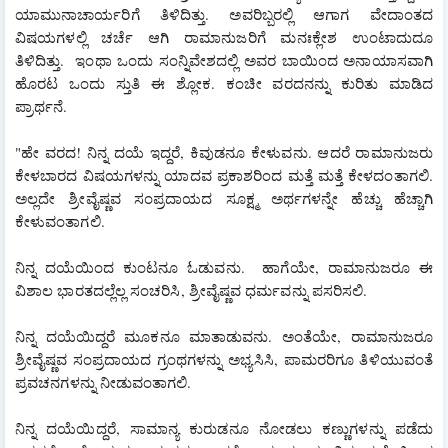
ಯಾಮುನಾಚಾರ್ಯರಿಗೆ ತಿಳಿದಿತ್ತು. ಅವರಿಬ್ಬರಲ್ಲಿ ಆಗಾಗ ವೇದಾಂತದ 
ವಿಷಯಗಳಲ್ಲಿ ಚರ್ಚೆ ಆಗಿ ರಾಮಾನುಜರಿಗೆ ಮನಃಕ್ಲೇಶ ಉಂಟಾದುದೂ 
ತಿಳಿದಿತ್ತು.  ಇಂಥಾ ಒಂದು ಸಂನ್ನಿವೇಶದಲ್ಲಿ ಅವರ ಬಾಯಿಂದ ಅನಾಯಾಸವಾಗಿ 
ಹೊರಟ ಒಂದು ಸ್ತುತಿ ಈ ಶ್ಲೋಕ. ಕಂಚೀ ವರದನನ್ನು ಕುರಿತು ಮಾಡಿದ 
ಪ್ರಾರ್ಥನೆ.
"ಹೇ ವರದ! ನಿನ್ನ ದಯೆ ಇದ್ದರೆ, ಕಿವುಡನೂ ಕೇಳುವನು. ಆದರೆ ರಾಮಾನುಜರು  
ಕೇಳಬಾರದ ವಿಷಯಗಳನ್ನು ಯಾದವ ಪ್ರಕಾಶರಿಂದ ಮತ್ತೆ ಮತ್ತೆ ಕೇಳದಂತಾಗಲಿ. 
ಅಲ್ಲದೇ ಶ್ರೀವೈಷ್ಣವ ಸಂಪ್ರದಾಯದ ಸೂಕ್ಷ್ಮ ಅರ್ಥಗಳನ್ನೇ ಹೆಚ್ಚು ಹೆಚ್ಚಾಗಿ 
ಕೇಳುವಂತಾಗಲಿ.
ನಿನ್ನ ದಯೆಯಿಂದ ಕುಂಟನೂ ಓಡುವನು.  ಹಾಗೆಯೇ, ರಾಮಾನುಜರೂ ಈ 
ವಿಶಾಲ ಭಾರತದಲ್ಲೆಲ್ಲ ಸಂಚರಿಸಿ, ಶ್ರೀವೈಷ್ಣವ ಧರ್ಮವನ್ನು ಪಸರಿಸಲಿ. 
ನಿನ್ನ ದಯೆಯಿದ್ದರೆ ಮೂಕನೂ ಮಾತಾಡುವನು. ಅಂತೆಯೇ, ರಾಮಾನುಜರೂ 
ಶ್ರೀವೈಷ್ಣವ ಸಂಪ್ರದಾಯದ ಗ್ರಂಥಗಳನ್ನು ಅಭ್ಯಸಿಸಿ, ಪಾಮರರಿಗೂ ತಿಳಿಯುವಂತೆ 
ಪ್ರವಚನಗಳನ್ನು ನೀಡುವಂತಾಗಲಿ.
ನಿನ್ನ ದಯೆಯಿದ್ದರೆ, ಸಾಮಾನ್ಯ ಕುರುಡನೂ ನೋಡಲು ಕಣ್ಣುಗಳನ್ನು ಪಡೆದು 