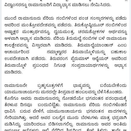
ವಿದ್ವಾಂಸರನ್ನೂ ರಾಮಾನುಜರಿಗೆ ವಿದ್ಯಾಭ್ಯಾಸ ಮಾಡಿಸಲು ನೇಮಿಸಿದರು.
ಮುಂದೆ ರಾಮಾನುಜರು ಪೆರಿಯ ನಂಬಿಗಳಿಂದ ಪಂಚ ಸಂಸ್ಕಾರಗಳನ್ನು ಪಡೆದು 
ಅವರಿಂದ ಮಂತ್ರೋಪದೇಶವನ್ನು ಪಡೆದರು. ತಿರುಕ್ಕೋಷ್ಠಿಯೂರ್ ನಂಬಿಗಳಿಂದ 
ಅಷ್ಟಾಕ್ಷರ ಮಂತ್ರಾರ್ಥವನ್ನೂ, ದ್ವಯಮಂತ್ರ, ಚರಮಶ್ಲೋಕಗಳ ಅರ್ಥವನ್ನೂ 
ಆಳವಾಗಿ ಅಭ್ಯಾಸ ಮಾಡಿದರು. ಪೆರಿಯ ತಿರುಮಲೈ ನಂಬಿಗಳ ಬಳಿ ರಾಮಾಯಣ 
ಕಾಲಕ್ಷೇಪವನ್ನು ವಿಸ್ತಾರವಾಗಿ ಮಾಡಿದರು. ತಿರುಮಾಲೈಯಾಂಡಾನ್ ಎಂಬ 
ಆಚಾರ್ಯರಿಂದ   ನಮ್ಮಾಳ್ವಾರರ ತಿರುವಾಯ್ಮೊಳಿಯನ್ನು ಬಹುಕಾಲ 
ಉಪದೇಶವಾಗಿ ಪಡೆದರು. ತಿರುವರಂಗ ಪ್ಪೆರುಮಾಳ್ ಅರೈಯರ್ ಅವರಿಂದ 
ತಿರುವಾಯ್ಮೊಳಿ ಪ್ರಬಂಧದ ನಿಗೂಢ ಸಂಪ್ರದಾಯಾರ್ಥಗಳನ್ನು ಅಭ್ಯಾಸ 
ಮಾಡಿದರು.
ರಾಮಾನುಜರೇ ಬ್ರಹ್ಮಸೂತ್ರಗಳಿಗೆ ಭಾಷ್ಯವನ್ನು ಬರೆಯಬೇಕೆಂದು 
ಯಾಮುನಾಚಾರ್ಯರು ಮನದಲ್ಲೇ ತೀವ್ರವಾದ ಹಂಬಲವನ್ನು ಬೆಳೆಸಿಕೊಂಡರು.
ಕೊನೆಗೂ ಅವರು ರಾಮಾನುಜರನ್ನು ನೋಡದೆಯೇ ಭಗವಂತನ ಪರಂಧಾಮಕ್ಕೆ 
ತೆರಳುವ ದಿನವೂ  ಬಂದುಬಿಟ್ಟಿತು. ರಾಮಾನುಜರು ಪೆರಿಯ ನಂಬಿಗಳೊಡನೆ 
ಧಾವಿಸಿ  ಬರುವ ವೇಳೆಗೆ, ಯಾಮುನಾಚಾರ್ಯರು  ಭಗವಂತನ  ಪಾದಗಳನ್ನು 
ಸೇರಿಯಾಗಿತ್ತು. ಆದರೆ ಅವರ ಬಲಗೈನ ಮೂರು ಬೆರಳುಗಳು ಮಾತ್ರ ಭದ್ರವಾಗಿ 
ಮಡಿಸಿದ್ದು, ಯಾರಿಂದಲೂ ಬಿಡಿಸಲಾಗಲಿಲ್ಲ. ರಾಮಾನುಜರು ಅವರ ಅಂತಿಮ 
ಅಪೂರ್ಣ ಆಸೆಗಳನ್ನು ಅಲ್ಲಿ ನೆರೆದಿದ್ದ ಶಿಷ್ಯರಿಂದ  ಕೇಳಿ ತಿಳಿದು, ತಾನೇ ಆ 