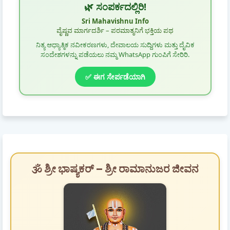
🌿 ಸಂಪರ್ಕದಲ್ಲಿರಿ!
Sri Mahavishnu Info
ವೈಷ್ಣವ ಮಾರ್ಗದರ್ಶಿ – ಪರಮಾತ್ಮನಿಗೆ ಭಕ್ತಿಯ ಪಥ
ನಿತ್ಯ ಆಧ್ಯಾತ್ಮಿಕ ನವೀಕರಣಗಳು, ದೇವಾಲಯ ಸುದ್ದಿಗಳು ಮತ್ತು ದೈವಿಕ
ಸಂದೇಶಗಳನ್ನು ಪಡೆಯಲು ನಮ್ಮ WhatsApp ಗುಂಪಿಗೆ ಸೇರಿರಿ.
✅ ಈಗ ಸೇರ್ಪಡೆಯಾಗಿ
🕉️ ಶ್ರೀ ಭಾಷ್ಯಕರ್ – ಶ್ರೀ ರಾಮಾನುಜರ ಜೀವನ