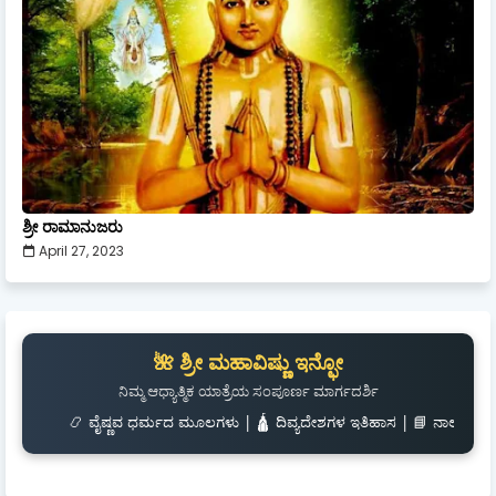
ಶ್ರೀ ರಾಮಾನುಜರು
April 27, 2023
🌺 ಶ್ರೀ ಮಹಾವಿಷ್ಣು ಇನ್ಫೋ
ನಿಮ್ಮ ಆಧ್ಯಾತ್ಮಿಕ ಯಾತ್ರೆಯ ಸಂಪೂರ್ಣ ಮಾರ್ಗದರ್ಶಿ
 ವೈಷ್ಣವ ಧರ್ಮದ ಮೂಲಗಳು | 🛕 ದಿವ್ಯದೇಶಗಳ ಇತಿಹಾಸ | 📘 ನಾಲಾಯಿರ ದಿವ್ಯಪ್ರಬಂಧ | 🎧 ಶ್