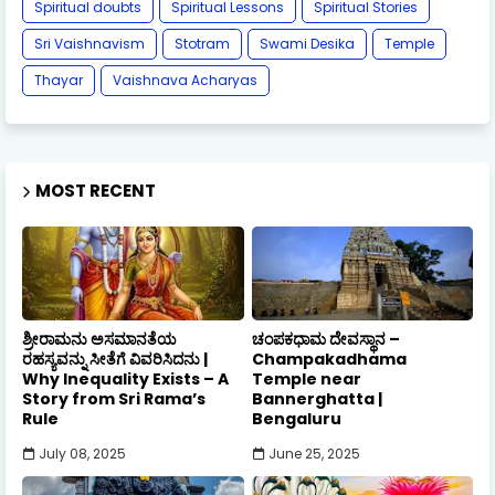
Spiritual doubts
Spiritual Lessons
Spiritual Stories
Sri Vaishnavism
Stotram
Swami Desika
Temple
Thayar
Vaishnava Acharyas
MOST RECENT
ಶ್ರೀರಾಮನು ಅಸಮಾನತೆಯ
ಚಂಪಕಧಾಮ ದೇವಸ್ಥಾನ –
ರಹಸ್ಯವನ್ನು ಸೀತೆಗೆ ವಿವರಿಸಿದನು |
Champakadhama
Why Inequality Exists – A
Temple near
Story from Sri Rama’s
Bannerghatta |
Rule
Bengaluru
July 08, 2025
June 25, 2025