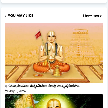
YOU MAY LIKE
Show more
ಭಗವದ್ರಾಮಾನುಜರ ದಿವ್ಯ ಚರಿತೆಯ ಕೆಲವು ಮುಖ್ಯ ಪ್ರಸಂಗಗಳು
May 11, 2024