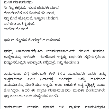
ಮೂಕ ಮಾತಾಡುವನು,
ನೀ ನಿನ್ನ ಕಣ್ತೆರೆಯೆ, ಬಂಜೆ ಹಡೆವಳು ಮಗನ,
ದೇವದೇವರಿಗೆ ವರ ಕೊಡುವ ಹೇ ವರದ,
ನಿನ್ನ ಮೊರೆ ಹೊಕ್ಕಿರುವೆ, ಇನ್ನಾರೂ ಬೇಡೆನಗೆ,
ವರ ಬೇಡದಂತೆನ್ನ ಪೊರೆ, 
ಕಾಯೋ ಹೇ ತಂದೆ.
ಇದು ಈ ಶ್ಲೋಕದ ಮೇಲ್ನೋಟದ ಅನುವಾದ.
ಇದನ್ನು ಆಳವಂದಾರರೆನಿಸಿದ ಯಾಮುನಾಚಾರ್ಯರು ರಚಿಸಿದ ಸಂದರ್ಭ, 
ಉದ್ದೇಶವನ್ನು ಆಳವಾಗಿ  ನೋಡಿದಾಗ ಇನ್ನಷ್ಟು ಅರ್ಥಗಳು ಸ್ಫುರಿಸುತ್ತವೆಂದು 
ವಿದ್ವಾಂಸರೊಬ್ಬರು ಅಭಿಪ್ರಾಯ ಪಟ್ಟಿದ್ದಾರೆ. ಬನ್ನಿ ನೋಡೋಣ.
ರಾಮಾನುಜರ ಬಗ್ಗೆ ಬಹಳವಾಗಿ ಕೇಳಿ ತಿಳಿದ ಯಾಮುನರು ಇವರೇ ತಮ್ಮ 
ಉತ್ತರಾಧಿಕಾರಿ ಎಂಬ ನಿರ್ಧಾರಕ್ಕೆ ಬಂದಿದ್ದರು. ಒಮ್ಮೆ ದೂರದಿಂದ 
ರಾಮನುಜರನ್ನು ನೋಡಿಯೂ ಇದ್ದರು. ಅವರ ಆಕರ್ಷಕ ಭವ್ಯ ವ್ಯಕ್ತಿತ್ವಕ್ಕೆ ಮಾರು 
ಹೋಗಿದ್ದರು. ಆದರೆ ಈ ಇಬ್ಬರೂ ಮಹಾನುಭಾವರು ಮುಖತಃ ಭೇಟಿಯಾಗಲೇ 
ಇಲ್ಲ ಎಂಬುದು ಒಂದು ದುರ್ದೈವದ ಸಂಗತಿ.
ರಾಮಾನುಜರು ಯಾದವ ಪ್ರಕಾಶರ ಬಳಿ ವ್ಯಾಸಂಗ ಮಾಡುತ್ತಿದ್ದುದೂ 