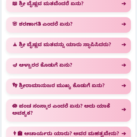
📖 ಶ್ರೀ ವೈಷ್ಣವ ಮತವೆಂದರೆ ಏನು?
🌸 ಶರಣಾಗತಿ ಎಂದರೆ ಏನು?
🧘 ಶ್ರೀ ವೈಷ್ಣವ ಮತವನ್ನು ಯಾರು ಸ್ಥಾಪಿಸಿದರು?
🪔 ಆಳ್ವಾರರ ಕೊಡುಗೆ ಏನು?
👣 ಶ್ರೀರಾಮಾನುಜರ ಮುಖ್ಯ ಕೊಡುಗೆ ಏನು?
🪷 ಪಂಚ ಸಂಸ್ಕಾರ ಎಂದರೆ ಏನು? ಅದು ಯಾಕೆ
ಅವಶ್ಯಕ?
👨‍🏫 ಆಚಾರ್ಯರು ಯಾರು? ಅವರ ಮಹತ್ವವೇನು?