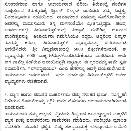
ಸೋದರಮಾವ ಹಾಗೂ ಆಚಾರ್ಯರಾದ ಪೆರಿಯ ತಿರುಮಲೈ ನಂಬಿಗಳ 
ಸುಪುತ್ರರಾದ ತಿರುಕ್ಕುರುಹೈ ಪ್ಪಿರಾನ್ ಪಿಳ್ಳಾನ್ ಎಂಬವರು ತಮ್ಮ ವಿದ್ವತ್ತು, 
ವಿನಯಪೂರ್ವಕ ನಡತೆಯಿಂದ  ರಾಮಾನುಜರ ಮನವನ್ನು ಸೂರೆಗೊಂಡಿದ್ದರು. 
ಅವರನ್ನು ರಾಮಾನುಜರು ತನ್ನ ಮಗನಂತೆಯೇ ಪ್ರೀತಿಸುತ್ತಿದ್ದರು. ಹಲವು 
ಸಂದರ್ಭಗಳಲ್ಲಿ ತಿರುವಾಯ್ಮೊಳಿಯಲ್ಲಿ ಪಿಳ್ಳಾನ್ ರವರಿಗಿದ್ದ ಆಳವಾದ 
ಪಾಂಡಿತ್ಯವನ್ನೂ  ಆಚಾರ್ಯರು ಗಮನಿಸಿಯೂ ಇದ್ದರು. ಆದ್ದರಿಂದ ಪಿಳ್ಳಾನ್ 
ರವರನ್ನು ಕರೆದು, ತಿರುವಾಯ್ಮೊಳಿಗೆ ವ್ಯಾಖ್ಯಾನವನ್ನು ಬರೆಯುವಂತೆ 
ಆದೇಶಿಸಿದರು. ಶ್ರೀ ವಿಷ್ಣುಪುರಾಣದಲ್ಲಿ 6000 ಶ್ಲೋಕಗಳಿರುವಂತೆ, ಈ 
ವ್ಯಾಖ್ಯಾನವೂ 6000 ವಾಕ್ಯಗಳನ್ನೊಳಗೊಂಡಿರಬೇಕೆಂದೂ ಸೂಚಿಸಿದರು. ಅದೇ 
ಈಗ ನಾವೆಲ್ಲ ಕೇಳಿರುವ ಆರಾಯಿರಪ್ಪಡಿ ವ್ಯಾಖ್ಯಾನ. ಈ ಗ್ರಂಥವನ್ನು ತಾವೇ ಸ್ವತಃ 
ಪರಾಮರ್ಶಿಸಿ, *ಭಗವದ್ವಿಷಯಂ* ಎಂಬ ಹೆಸರನ್ನೂ ಅದಕ್ಕೆ ದಯಪಾಲಿಸಿದರು.   
ರಾಮಾನುಜರ ಆಶಯದಂತೆ  ಇದರ ನಂತರವೂ ತಿರುವಾಯ್ಮೊಳಿಗೆ ಅನೇಕ 
ವ್ಯಾಖ್ಯಾನಗಳು ರಚಿತವಾಗಿವೆ. 
3. ವ್ಯಾಸ ಹಾಗೂ ಪರಾಶರ ಮಹರ್ಷಿಗಳು ನಮ್ಮ ಸನಾತನ ಧರ್ಮ, ಸಂಸ್ಕೃತಿಗೆ 
ನೀಡಿರುವ ಕೊಡುಗೆಯನ್ನು ಸ್ಮರಿಸಿ ಅವರ ಹೆಸರುಗಳು ಅಜರಾಮರವಾಗಿರುವಂತೆ 
ಮಾಡುವುದು. 
ರಾಮಾನುಜರು ತಮ್ಮ ಅತ್ಯಂತ  ಪ್ರೀತಿಯ ಶಿಷ್ಯರಾದ ಕೂರತ್ತಾಳ್ವಾರರ ಮಕ್ಕಳಿಗೆ 
ವ್ಯಾಸ ಮತ್ತು ಪರಾಶರರೆಂದು ನಾಮಕರಣ ಮಾಡಿದರು. ಇವರಿಬ್ಬರೂ ಪ್ರಕಾಂಡ 
ಪಂಡಿತರೇ. ಪರಾಶರ ಭಟ್ಟರು ವಿಷ್ಣು ಸಹಸ್ರನಾಮಕ್ಕೆ ಭಗದ್ಗುಣದರ್ಪಣವೆಂಬ 