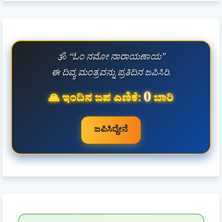
🕉️ “ಓಂ ನಮೋ ನಾರಾಯಣಾಯ”
ಈ ದಿವ್ಯ ಮಂತ್ರವನ್ನು ಪ್ರತಿದಿನ ಜಪಿಸಿರಿ.
0
🙏 ಇಂದಿನ ಜಪ ಎಣಿಕೆ:
ಬಾರಿ
ಜಪಿಸಿದ್ದೇನೆ