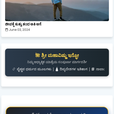
ಜೀವಕ್ಕೆ ಕುತ್ತು ತಂದ ಅತಿ ಆಸೆ
June 03, 2024
🌺 ಶ್ರೀ ಮಹಾವಿಷ್ಣು ಇನ್ಫೋ
ನಿಮ್ಮ ಆಧ್ಯಾತ್ಮಿಕ ಯಾತ್ರೆಯ ಸಂಪೂರ್ಣ ಮಾರ್ಗದರ್ಶಿ
ಷ್ಣವ ಧರ್ಮದ ಮೂಲಗಳು | 🛕 ದಿವ್ಯದೇಶಗಳ ಇತಿಹಾಸ | 📘 ನಾಲಾಯಿರ ದಿವ್ಯಪ್ರಬಂಧ | 🎧 ಶ್ಲೋಕ