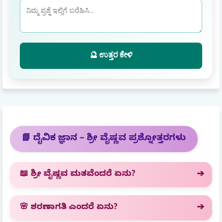
🔮 ಉತ್ತರ ಕೇಳಿ
📘 ದೈವಿಕ ಜ್ಞಾನ – ಶ್ರೀ ವೈಷ್ಣವ ಪ್ರಶ್ನೋತ್ತರಗಳು
📖 ಶ್ರೀ ವೈಷ್ಣವ ಮತವೆಂದರೆ ಏನು?
🌸 ಶರಣಾಗತಿ ಎಂದರೆ ಏನು?