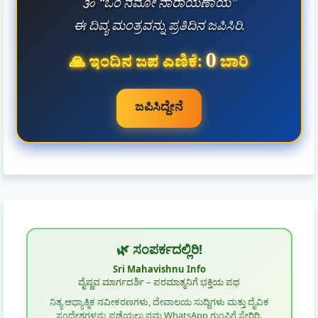
🕉️ “ಓಂ ನಮೋ ನಾರಾಯಣಾಯ”
ಈ ದಿವ್ಯ ಮಂತ್ರವನ್ನು ಪ್ರತಿದಿನ ಜಪಿಸಿರಿ.
0
🙏 ಇಂದಿನ ಜಪ ಎಣಿಕೆ:
ಬಾರಿ
ಜಪಿಸಿದ್ದೇನೆ
🌿 ಸಂಪರ್ಕದಲ್ಲಿರಿ!
Sri Mahavishnu Info
ವೈಷ್ಣವ ಮಾರ್ಗದರ್ಶಿ – ಪರಮಾತ್ಮನಿಗೆ ಭಕ್ತಿಯ ಪಥ
ನಿತ್ಯ ಆಧ್ಯಾತ್ಮಿಕ ನವೀಕರಣಗಳು, ದೇವಾಲಯ ಸುದ್ದಿಗಳು ಮತ್ತು ದೈವಿಕ
ಸಂದೇಶಗಳನ್ನು ಪಡೆಯಲು ನಮ್ಮ WhatsApp ಗುಂಪಿಗೆ ಸೇರಿರಿ.