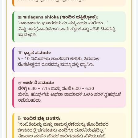
📖
ಇ dagens shloka (ಇಂದಿನ ಭಕ್ತಿಶ್ಲೋಕ):
"ಶಾಂತಾಕಾರಂ ಭುಜಗಶಯನಂ ಪದ್ಮನಾಭಂ ಸುರೇಶಂ..."
ವಿಷ್ಣು ಸಹಸ್ರನಾಮದಿಂದ ಒಂದು ಶ್ಲೋಕವನ್ನು ಪಠಿಸಿ ದಿನವನ್ನು
ಪ್ರಾರಂಭಿಸಿ.
🧘‍♂️
ಧ್ಯಾನ ಸಮಯ:
5 – 10 ನಿಮಿಷಗಳು ಶಾಂತವಾಗಿ ಕುಳಿತು, ತಿರುಮಲ
ವೆಂಕಟೇಶ್ವರನ ರೂಪವನ್ನು ಮನಸ್ಸಿನಲ್ಲಿ ಧ್ಯಾನಿಸಿ.
🪔
ಅರ್ಚನೆ ಸಮಯ:
ಬೆಳಿಗ್ಗೆ 6:30 – 7:15 ಮತ್ತು ಸಂಜೆ 6:00 – 6:30
ತುಳಸಿ, ಹೂವುಗಳು ಅಥವಾ ನಾಮಾವಳಿ ಬಳಸಿ ಸರಳ ಗೃಹಪೂಜೆ
ನಡೆಸಬಹುದು.
📝
ಇಂದಿನ ಭಕ್ತಿ ಚಿಂತನ:
"ನಂಬಿಕೆಯನ್ನು ಮತ್ತು ನಾಮಸ್ಮರಣೆಯನ್ನು ಹೊಂದಿದವರ
ಜೀವನದಲ್ಲಿ ಭಗವಂತನು ಎಂದಿಗೂ ದೂರವಿರುವುದಿಲ್ಲ."
ನಿಜವಾದ ನಂಬಿಕೆ ದೇವರ ಅನುಗ್ರಹವನ್ನು ಸೆಳೆಯುತ್ತದೆ.