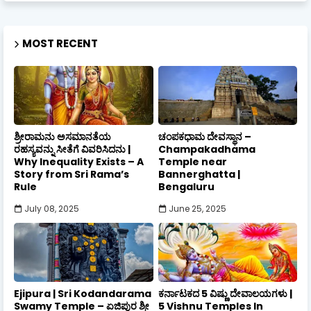
MOST RECENT
ಶ್ರೀರಾಮನು ಅಸಮಾನತೆಯ
ಚಂಪಕಧಾಮ ದೇವಸ್ಥಾನ –
ರಹಸ್ಯವನ್ನು ಸೀತೆಗೆ ವಿವರಿಸಿದನು |
Champakadhama
Why Inequality Exists – A
Temple near
Story from Sri Rama’s
Bannerghatta |
Rule
Bengaluru
July 08, 2025
June 25, 2025
Ejipura | Sri Kodandarama
ಕರ್ನಾಟಕದ 5 ವಿಷ್ಣು ದೇವಾಲಯಗಳು |
Swamy Temple – ಏಜಿಪುರ ಶ್ರೀ
5 Vishnu Temples In