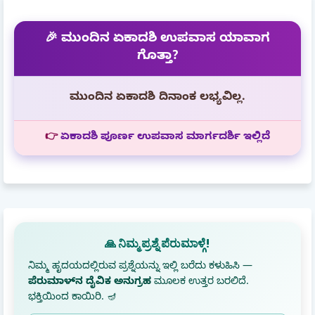
🎉 ಮುಂದಿನ ಏಕಾದಶಿ ಉಪವಾಸ ಯಾವಾಗ
ಗೊತ್ತಾ?
ಮುಂದಿನ ಏಕಾದಶಿ ದಿನಾಂಕ ಲಭ್ಯವಿಲ್ಲ.
👉
ಏಕಾದಶಿ ಪೂರ್ಣ ಉಪವಾಸ ಮಾರ್ಗದರ್ಶಿ ಇಲ್ಲಿದೆ
🙏 ನಿಮ್ಮ ಪ್ರಶ್ನೆ ಪೆರುಮಾಳ್ಗೆ!
ನಿಮ್ಮ ಹೃದಯದಲ್ಲಿರುವ ಪ್ರಶ್ನೆಯನ್ನು ಇಲ್ಲಿ ಬರೆದು ಕಳುಹಿಸಿ —
ಪೆರುಮಾಳ್‌ನ ದೈವಿಕ ಅನುಗ್ರಹ
ಮೂಲಕ ಉತ್ತರ ಬರಲಿದೆ.
ಭಕ್ತಿಯಿಂದ ಕಾಯಿರಿ. 🪔