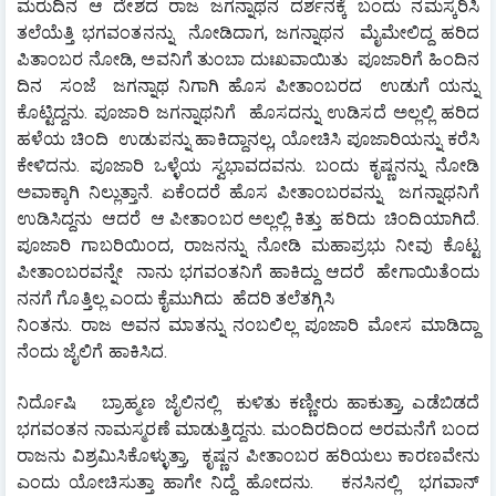
ಮರುದಿನ ಆ ದೇಶದ ರಾಜ ಜಗನ್ನಾಥನ ದರ್ಶನಕ್ಕೆ ಬಂದು ನಮಸ್ಕರಿಸಿ 
ತಲೆಯೆತ್ತಿ ಭಗವಂತನನ್ನು  ನೋಡಿದಾಗ, ಜಗನ್ನಾಥನ  ಮೈಮೇಲಿದ್ದ ಹರಿದ 
ಪಿತಾಂಬರ ನೋಡಿ, ಅವನಿಗೆ ತುಂಬಾ ದುಃಖವಾಯಿತು  ಪೂಜಾರಿಗೆ ಹಿಂದಿನ  
ದಿನ  ಸಂಜೆ  ಜಗನ್ನಾಥ ನಿಗಾಗಿ ಹೊಸ ಪೀತಾಂಬರದ  ಉಡುಗೆ ಯನ್ನು 
ಕೊಟ್ಟಿದ್ದನು. ಪೂಜಾರಿ ಜಗನ್ನಾಥನಿಗೆ  ಹೊಸದನ್ನು ಉಡಿಸದೆ ಅಲ್ಲಲ್ಲಿ ಹರಿದ 
ಹಳೆಯ ಚಿಂದಿ  ಉಡುಪನ್ನು ಹಾಕಿದ್ದಾನಲ್ಲ, ಯೋಚಿಸಿ ಪೂಜಾರಿಯನ್ನು ಕರೆಸಿ 
ಕೇಳಿದನು. ಪೂಜಾರಿ ಒಳ್ಳೆಯ ಸ್ವಭಾವದವನು. ಬಂದು ಕೃಷ್ಣನನ್ನು ನೋಡಿ 
ಅವಾಕ್ಕಾಗಿ ನಿಲ್ಲುತ್ತಾನೆ. ಏಕೆಂದರೆ ಹೊಸ ಪೀತಾಂಬರವನ್ನು  ಜಗನ್ನಾಥನಿಗೆ  
ಉಡಿಸಿದ್ದನು  ಆದರೆ  ಆ ಪೀತಾಂಬರ ಅಲ್ಲಲ್ಲಿ ಕಿತ್ತು  ಹರಿದು  ಚಿಂದಿಯಾಗಿದೆ. 
ಪೂಜಾರಿ ಗಾಬರಿಯಿಂದ, ರಾಜನನ್ನು ನೋಡಿ ಮಹಾಪ್ರಭು ನೀವು ಕೊಟ್ಟ 
ಪೀತಾಂಬರವನ್ನೇ  ನಾನು ಭಗವಂತನಿಗೆ ಹಾಕಿದ್ದು ಆದರೆ  ಹೇಗಾಯಿತೆಂದು 
ನನಗೆ ಗೊತ್ತಿಲ್ಲ ಎಂದು ಕೈಮುಗಿದು  ಹೆದರಿ ತಲೆತಗ್ಗಿಸಿ
ನಿಂತನು.‌ ರಾಜ ಅವನ ಮಾತನ್ನು ನಂಬಲಿಲ್ಲ ಪೂಜಾರಿ ಮೋಸ ಮಾಡಿದ್ದಾ 
ನೆಂದು ಜೈಲಿಗೆ ಹಾಕಿಸಿದ.
ನಿರ್ದೊಷಿ ‌  ಬ್ರಾಹ್ಮಣ ಜೈಲಿನಲ್ಲಿ  ಕುಳಿತು ಕಣ್ಣೀರು ಹಾಕುತ್ತಾ, ಎಡೆಬಿಡದೆ 
ಭಗವಂತನ ನಾಮಸ್ಮರಣೆ ಮಾಡುತ್ತಿದ್ದನು. ಮಂದಿರದಿಂದ ಅರಮನೆಗೆ ಬಂದ 
ರಾಜನು ವಿಶ್ರಮಿಸಿಕೊಳ್ಳುತ್ತಾ,  ಕೃಷ್ಣನ ಪೀತಾಂಬರ ಹರಿಯಲು ಕಾರಣವೇನು 
ಎಂದು ಯೋಚಿಸುತ್ತಾ ಹಾಗೇ ನಿದ್ದೆ ಹೋದನು.   ಕನಸಿನಲ್ಲಿ  ಭಗವಾನ್ 