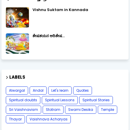
Vishnu Suktam in Kannada
ಶೇಷಶಯನ ಆದಿಶೇಷ...
LABELS
Alwargal
Andal
Let's learn
Quotes
Spiritual doubts
Spiritual Lessons
Spiritual Stories
Sri Vaishnavism
Stotram
Swami Desika
Temple
Thayar
Vaishnava Acharyas