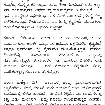
ಸುಪ್ರಸಿದ್ಧ ಸಂಸ್ಕೃತ ಕವಿ ಇದ್ದರು. ಇವರು "ಗೀತ ಗೋವಿಂದ" ಬರೆದ ಕರ್ತೃ. 
ಇದು  ರಂಗ ಕಾವ್ಯವಾಗಿ, ಅಥವಾ ಚಿತ್ರ ರಾಗ ಕಾವ್ಯವಾಗಿ ಬಳಕೆಯಲ್ಲಿದೆ.
ಇದನ್ನು ಯಕ್ಷಗಾನ ಕಥೆಗಳು ಭಾಗವತ ಮೇಳ ಮುಂತಾದವುಗಳಲ್ಲಿ ಹೆಚ್ಚು 
ಬಳಸಿಕೊಳ್ಳುತ್ತಾರೆ. ಗೀತಗೋವಿಂದ ಪದಗಳನ್ನು ಕೃಷ್ಣವೇಣಿ ಯಾವಾಗಲೂ 
ಅಂದರೆ ದಿನರಾತ್ರಿಯೂ  ಗುನುಗುನಿಸುತ್ತಿದ್ದಳು.
ತರಕಾರಿ  ಬೆಳೆಯುವಾಗ, ಗಿಡದಿಂದ  ತರಕಾರಿ ಕೀಳುವಾಗ, ತರಕಾರಿ 
ಮಾರುವಾಗಲೂ, ಅವಳಿಗೆ ಇನ್ಯಾವುದರ ಕಡೆಯೂ ಲಕ್ಷ ವಿರಲಿಲ್ಲ. ಕೃಷ್ಣವೇಣಿ 
ನಿತ್ಯವೂ ಭಗವಂತನ ಭಕ್ತಿ ಪ್ರೇಮದಲ್ಲಿ ಮುಳುಗೇಳುತ್ತಿದ್ದಳು. ಮನೆಯ 
ಕೆಲಸಗಳನ್ನು ಮಾಡುವಾಗಲೂ ಗೀತಗೋವಿಂದ ಪದ್ಯವನ್ನು 
ಗುಣಗುಣಿಸುತ್ತಿದ್ದಳು. ತಂದೆ-ತಾಯಿ ಸೇವೆ ಮಾಡುತ್ತಾ ದಿನವಿಡೀ ರಾತ್ರಿ 
ಮಲಗುವ ತನಕವೂ,   ಗೀತ ಗೋವಿಂದ ಪದ್ಯಗಳನ್ನು ನೆನಪು 
ಮಾಡಿಕೊಳ್ಳುತ್ತಾ ಸದಾ ಗುನುಗುನಿಸುತ್ತಿದ್ದಳು.
ಅಂದು ಹುಣ್ಣಿಮೆ ದಿನ.  ಆಕಾಶದಲ್ಲಿ ಚಂದ್ರ ಪ್ರಕಾಶಮಾನವಾಗಿದ್ದ. 
ಕೃಷ್ಣವೇಣಿಯ  ತಂದೆ, ಮಗಳಿಗೆ, ಮಗು ಆಕಾಶದಲ್ಲಿ ಚಂದ್ರ  ಬೆಳಗುತ್ತಿದ್ದಾನೆ. 
ಭೂಮಿಯಲ್ಲಿ ಬೆಳಕು ತುಂಬಿದೆ.  ಈ ಬೆಳಕಿನಲ್ಲಿಯೇ ಬದನೆಕಾಯಿಗಳನ್ನು 
ಕಿತ್ತು ಬಿಡು. ಮುಂಜಾನೆ  ಎದ್ದು ಮಾರಲು ಸುಲಭವಾಗುತ್ತದೆ ಎಂದನು. 
ತಂದೆಯ ಮಾತಿನಂತೆ, ಕೃಷ್ಣವೇಣಿ ಸಂತೋಷದಿಂದ ಬದನೆಕಾಯಿ ಕೀಳಲು 