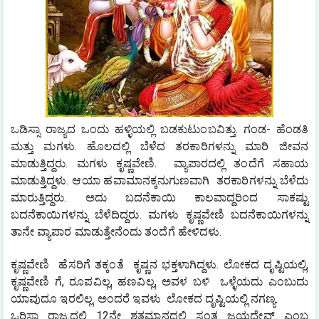
ಒಡಿಸ್ಸಾ ರಾಜ್ಯದ ಒಂದು ಹಳ್ಳಿಯಲ್ಲಿ ಬಡಕುಟುಂಬವಿತ್ತು. ಗಂಡ- ಹೆಂಡತಿ 
ಮತ್ತು ಮಗಳು. ಹೊಲದಲ್ಲಿ ಬೆಳೆದ ತರಕಾರಿಗಳನ್ನು ಮಾರಿ ಜೀವನ 
ಮಾಡುತ್ತಿದ್ದರು. ಮಗಳು ಕೃಷ್ಣವೇಣಿ.  ವ್ಯಾಪಾರದಲ್ಲಿ ತಂದೆಗೆ ಸಹಾಯ 
ಮಾಡುತ್ತಿದ್ದಳು. ಆಯಾ ಹವಾಮಾನಕ್ಕನುಗುಣವಾಗಿ  ತರಕಾರಿಗಳನ್ನು ಬೆಳೆದು  
ಮಾರುತ್ತಿದ್ದರು. ಅದು ಬದನೆಕಾಯಿ ಕಾಲವಾದ್ದರಿಂದ ಸಾಕಷ್ಟು 
ಬದನೆಕಾಯಿಗಳನ್ನು ಬೆಳೆದಿದ್ದರು. ಮಗಳು ಕೃಷ್ಣವೇಣಿ ಬದನೆಕಾಯಿಗಳನ್ನು  
ತಾನೇ ವ್ಯಾಪಾರ ಮಾಡುತ್ತೇನೆಂದು ತಂದೆಗೆ ಹೇಳಿದಳು.
ಕೃಷ್ಣವೇಣಿ  ಹೆಸರಿಗೆ ತಕ್ಕಂತೆ  ಕೃಷ್ಣನ ಭಕ್ತಳಾಗಿದ್ದಳು. ಲೋಕದ ದೃಷ್ಟಿಯಲ್ಲಿ, 
ಕೃಷ್ಣವೇಣಿ ಗೆ, ರೂಪವಿಲ್ಲ, ಹಣವಿಲ್ಲ, ಅವಳ ಬಳಿ  ಒಳ್ಳೆಯದು ಎಂಬುದು 
ಯಾವುದೂ ಇರಲಿಲ್ಲ. ಅಂದರೆ ಇವಳು  ಲೋಕದ ದೃಷ್ಟಿಯಲ್ಲಿ ನಗಣ್ಯ.
ಒರಿಸ್ಸಾ ರಾಜ್ಯದಲ್ಲಿ 12ನೇ ಶತಮಾನದಲ್ಲಿ ಸಂತ ಜಯದೇವ್ ಎಂಬ 