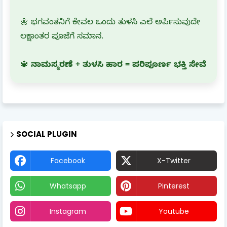
🌼 ಭಗವಂತನಿಗೆ ಕೇವಲ ಒಂದು ತುಳಸಿ ಎಲೆ ಅರ್ಪಿಸುವುದೇ
ಲಕ್ಷಾಂತರ ಪೂಜೆಗೆ ಸಮಾನ.
🔱
ನಾಮಸ್ಮರಣೆ + ತುಳಸಿ ಹಾರ = ಪರಿಪೂರ್ಣ ಭಕ್ತಿ ಸೇವೆ
SOCIAL PLUGIN
Facebook
X-Twitter
Whatsapp
Pinterest
Instagram
Youtube