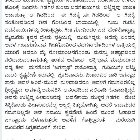
ಹೊಲಕ್ಕೆ  ಬಂದಳು. ಗಿಡಗಳ ತುಂಬಾ ಬದನೆಕಾಯಿಗಳು  ಬಿಟ್ಟಿದ್ದವು. ಬಾಲಕಿ  
ಆಡಾಡುತ್ತಾ, ಆ ಗಿಡದಿಂದ  ಈ ಗಿಡಕ್ಕೆ ,ಈ ಗಿಡದಿಂದ  ಆ ಗಿಡಕ್ಕೆ, 
ಸಂತೋಷದಿಂದ ಗೀತ ಗೋವಿಂದ ಬಾಯಿಯಲ್ಲಿ  ಗುಣು ಗುಣಿಸಿ 
ಬದನೆಕಾಯಿಗಳನ್ನು ಕೀಳುತ್ತಿದ್ದಳು. ಗೀತ ಗೋವಿಂದಂ ಪದ  ಹೇಳಿಕೊಳ್ಳುತ್ತಾ, 
ಮೈಮರೆತು ಕೃಷ್ಣನ ಪ್ರೇಮ ಭಕ್ತಿಯಲ್ಲಿ  ಮುಳುಗಿದ್ದಳು. ಅದೆಷ್ಟು ಎಂದರೆ,  
ಅವಳ ಗುಣುಗುಣಿಸುವ  ಗೀತಗೋವಿಂದ ಪದಗಳು ಬೆಳದಿಂಗಳ ರಾತ್ರಿಯಲ್ಲಿ 
ಯಾರಿಗೆ ಆದರೂ ಮೈ ರೋಮಾಂಚನಗೊಂಡು ಮನಸ್ಸು ಆಹ್ಲಾದದಿಂದ  
ನಲಿದಾಡುವಂತಾಗುತಿತ್ತು. ಇಂತಹ ಅಮೋಘ  ಭಕ್ತಿ-ಭಾವ, ಮಾಧುರ್ಯದ 
ಪದ್ಯ ಕೇಳಿ  ಮನಸೋತ "ಜಗನ್ನಾಥ" ರಾತೋರಾತ್ರಿ  ಗುಡಿಯನ್ನೇ ಬಿಟ್ಟು  
ಬಾಲಕಿ ಕೃಷ್ಣವೇಣಿ ಇರುವಲ್ಲಿ  ಪ್ರಕಟನಾದನು. ಪೀತಾಂಬರ ದಾರಿ ಜಗನ್ನಾಥ 
ತಾನು  ಅವಳ ಹಿಂದೆ-ಮುಂದೆ  ಸುಳಿದಾಡಿದರೂ  ಅವಳಿಗೆ ಗಮನವಿರಲಿಲ್ಲ.  
ಶ್ರೀಕೃಷ್ಣನು  ಅವಳನ್ನೆ ಅನುಸರಿಸಿ  ಆನಂದದಿಂದ ನಲಿದಾಡಿ  ಓಡಾಡುತ್ತಿದ್ದರೆ, 
ಅವನು ಉಟ್ಟಿದ್ದ ಪೀತಾಂಬರವು  ಬದನೆಕಾಯಿ ಮುಳ್ಳಿನ ಗಿಡಗಳ  ಮೇಲೆ  
ಸಿಕ್ಕಿಕೊಂಡು ಪೀತಾಂಬರವೆಲ್ಲ ಅಲ್ಲಲ್ಲಿ ಕಿತ್ತುಹೋಗಿತ್ತು. ಆದರೆ ಇದಾವುದರ 
ಗಮನವಿಲ್ಲದೇ ಅನ್ ಸಮಯ ಕೃಷ್ಣವೇಣಿ ಹಿಂದೆ ಮುಂದೆ ಓಡಾಡಿದ 
ಜಗನ್ನಾಥನು ಬೆಳಗಾಗುತ್ತಲೇ ಅವಳಿಗೆ ಗೊತ್ತಿಲ್ಲದಂತೆ  ಮರೆಯಾಗಿ 
ಮಂದಿರದ ವಿಗ್ರಹದೊಳಗೆ  ಸೇರಿದ.