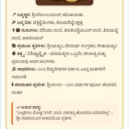
📍 ಜನ್ಮಸ್ಥಳ:
ಶ್ರೀಪೆರುಂಬುದೂರ್, ತಮಿಳುನಾಡು
🎉 ಜನ್ಮ ದಿನ:
ಚಿತ್ತಿರೈ ತಿಂಗಳು, ತಿರುವಾದಿರೈ ನಕ್ಷತ್ರ
👨‍🏫 ಗುರುಗಳು:
ಪೆರಿಯಾ ನಂಬಿ, ತಿರುಕೊಟ್ಟಿಯೂರ್ ನಂಬಿ, ತಿರುಮಲೈ
ನಂಬಿ, ಆಳವಂದಾರ್
📚 ಪ್ರಮುಖ ಕೃತಿಗಳು:
ಶ್ರೀಭಾಷ್ಯಂ, ವೇದಾರ್ಥ ಸಂಗ್ರಹಂ, ಗೀತಾಭಾಷ್ಯಂ
🧠 ತತ್ತ್ವ:
ವಿಶಿಷ್ಟಾದ್ವೈತ – ಪರಮಾತ್ಮನು ಒಬ್ಬನೇ, ಜೀವಾತ್ಮ ಮತ್ತು
ಪ್ರಪಂಚವು ಅವರ ಅಂಗಗಳು
🕉️ ಸಾಧನೆಗಳು:
೧೦೮ ದಿವ್ಯದೇಶಗಳ ದರ್ಶನ, ಎಲ್ಲಾ ಜಾತಿಗಳಿಗೆ
ಸಮಾನತೆ
🕯️ ಪರಮಪದ ಪ್ರವೇಶ:
ಶ್ರೀರಂಗಂ – ೧೨೦ ವರ್ಷಗಳ ಪೂರ್ಣ ಜೀವನದ
ನಂತರ
🪔
ಅಮರ ವಾಕ್ಯ:
“ಎಲ್ಲರಿಗೂ ಮೋಕ್ಷ ಸಿಗಲಿ; ನಾನು ನರ್ಕಕ್ಕೂ ಹೋದರೂ ಪರವಾಗಿಲ್ಲ” –
ಶ್ರೀ ರಾಮಾನುಜರ ಅತಿದಯೆಯ ಪ್ರತೀಕ.