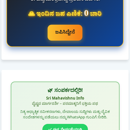
ಈ ದಿವ್ಯ ಮಂತ್ರವನ್ನು ಪ್ರತಿದಿನ ಜಪಿಸಿರಿ.
0
🙏 ಇಂದಿನ ಜಪ ಎಣಿಕೆ:
ಬಾರಿ
ಜಪಿಸಿದ್ದೇನೆ
🌿 ಸಂಪರ್ಕದಲ್ಲಿರಿ!
Sri Mahavishnu Info
ವೈಷ್ಣವ ಮಾರ್ಗದರ್ಶಿ – ಪರಮಾತ್ಮನಿಗೆ ಭಕ್ತಿಯ ಪಥ
ನಿತ್ಯ ಆಧ್ಯಾತ್ಮಿಕ ನವೀಕರಣಗಳು, ದೇವಾಲಯ ಸುದ್ದಿಗಳು ಮತ್ತು ದೈವಿಕ
ಸಂದೇಶಗಳನ್ನು ಪಡೆಯಲು ನಮ್ಮ WhatsApp ಗುಂಪಿಗೆ ಸೇರಿರಿ.
✅ ಈಗ ಸೇರ್ಪಡೆಯಾಗಿ