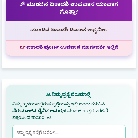
🎉 ಮುಂದಿನ ಏಕಾದಶಿ ಉಪವಾಸ ಯಾವಾಗ
ಗೊತ್ತಾ?
ಮುಂದಿನ ಏಕಾದಶಿ ದಿನಾಂಕ ಲಭ್ಯವಿಲ್ಲ.
👉
ಏಕಾದಶಿ ಪೂರ್ಣ ಉಪವಾಸ ಮಾರ್ಗದರ್ಶಿ ಇಲ್ಲಿದೆ
🙏 ನಿಮ್ಮ ಪ್ರಶ್ನೆ ಪೆರುಮಾಳ್ಗೆ!
ನಿಮ್ಮ ಹೃದಯದಲ್ಲಿರುವ ಪ್ರಶ್ನೆಯನ್ನು ಇಲ್ಲಿ ಬರೆದು ಕಳುಹಿಸಿ —
ಪೆರುಮಾಳ್‌ನ ದೈವಿಕ ಅನುಗ್ರಹ
ಮೂಲಕ ಉತ್ತರ ಬರಲಿದೆ.
ಭಕ್ತಿಯಿಂದ ಕಾಯಿರಿ. 🪔