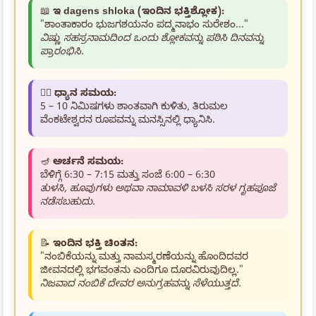
📖
ಇ dagens shloka (ಇಂದಿನ ಭಕ್ತಿಶ್ಲೋಕ):
"ಶಾಂತಾಕಾರಂ ಭುಜಗಶಯನಂ ಪದ್ಮನಾಭಂ ಸುರೇಶಂ..."
ವಿಷ್ಣು ಸಹಸ್ರನಾಮದಿಂದ ಒಂದು ಶ್ಲೋಕವನ್ನು ಪಠಿಸಿ ದಿನವನ್ನು
ಪ್ರಾರಂಭಿಸಿ.
🧘‍♂️
ಧ್ಯಾನ ಸಮಯ:
5 – 10 ನಿಮಿಷಗಳು ಶಾಂತವಾಗಿ ಕುಳಿತು, ತಿರುಮಲ
ವೆಂಕಟೇಶ್ವರನ ರೂಪವನ್ನು ಮನಸ್ಸಿನಲ್ಲಿ ಧ್ಯಾನಿಸಿ.
🪔
ಅರ್ಚನೆ ಸಮಯ:
ಬೆಳಿಗ್ಗೆ 6:30 – 7:15 ಮತ್ತು ಸಂಜೆ 6:00 – 6:30
ತುಳಸಿ, ಹೂವುಗಳು ಅಥವಾ ನಾಮಾವಳಿ ಬಳಸಿ ಸರಳ ಗೃಹಪೂಜೆ
ನಡೆಸಬಹುದು.
📝
ಇಂದಿನ ಭಕ್ತಿ ಚಿಂತನ:
"ನಂಬಿಕೆಯನ್ನು ಮತ್ತು ನಾಮಸ್ಮರಣೆಯನ್ನು ಹೊಂದಿದವರ
ಜೀವನದಲ್ಲಿ ಭಗವಂತನು ಎಂದಿಗೂ ದೂರವಿರುವುದಿಲ್ಲ."
ನಿಜವಾದ ನಂಬಿಕೆ ದೇವರ ಅನುಗ್ರಹವನ್ನು ಸೆಳೆಯುತ್ತದೆ.