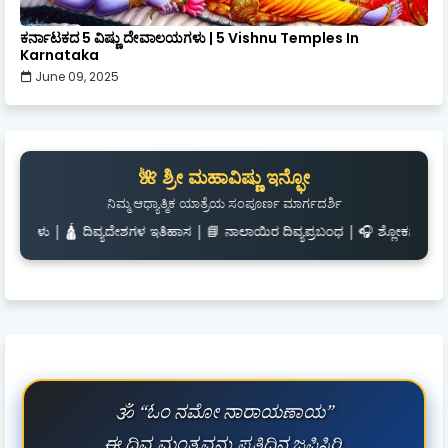
ಕರ್ನಾಟಕದ 5 ವಿಷ್ಣು ದೇವಾಲಯಗಳು | 5 Vishnu Temples In
Karnataka
June 09, 2025
🌺 ಶ್ರೀ ಮಹಾವಿಷ್ಣು ಇನ್ಫೋ
ನಿಮ್ಮ ಆಧ್ಯಾತ್ಮಿಕ ಯಾತ್ರೆಯ ಸಂಪೂರ್ಣ ಮಾರ್ಗದರ್ಶಿ
ಯದೇಶಗಳ ಇತಿಹಾಸ | 📘 ನಾಲಾಯಿರ ದಿವ್ಯಪ್ರಬಂಧ | 🎧 ಶ್ಲೋಕಗಳು ಮತ್ತು ಭಜನಗಳು | 📅 ದೈನಂದ
🕉️ “ಓಂ ನಮೋ ನಾರಾಯಣಾಯ”