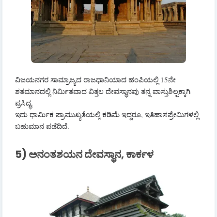
ವಿಜಯನಗರ ಸಾಮ್ರಾಜ್ಯದ ರಾಜಧಾನಿಯಾದ ಹಂಪಿಯಲ್ಲಿ 15ನೇ
ಶತಮಾನದಲ್ಲಿ ನಿರ್ಮಿತವಾದ ವಿತ್ತಲ ದೇವಸ್ಥಾನವು ತನ್ನ ವಾಸ್ತುಶಿಲ್ಪಕ್ಕಾಗಿ
ಪ್ರಸಿದ್ಧ.
ಇದು ಧಾರ್ಮಿಕ ಪ್ರಾಮುಖ್ಯತೆಯಲ್ಲಿ ಕಡಿಮೆ ಇದ್ದರೂ, ಇತಿಹಾಸಪ್ರೇಮಿಗಳಲ್ಲಿ
ಬಹುಮಾನ ಪಡೆದಿದೆ.
5) ಅನಂತಶಯನ ದೇವಸ್ಥಾನ, ಕಾರ್ಕಳ