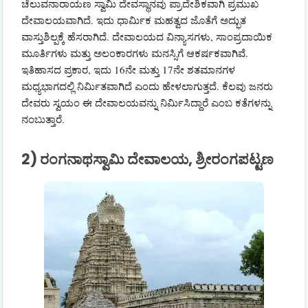
ಚೆಲುವನಾರಾಯಣ ಸ್ವಾಮಿ ದೇವಸ್ಥಾನವು ಪ್ರಾದೇಶಿಕವಾಗಿ ಪ್ರಮುಖ
ದೇವಾಲಯವಾಗಿದೆ. ಇದು ಧಾರ್ಮಿಕ ಮಹತ್ವದ ಜೊತೆಗೆ ಅದ್ಭುತ
ವಾಸ್ತುಶಿಲ್ಪಕ್ಕೆ ಹೆಸರಾಗಿದೆ. ದೇವಾಲಯದ ವಿನ್ಯಾಸಗಳು, ಸಾಂಪ್ರದಾಯಿಕ
ಮೂರ್ತಿಗಳು ಮತ್ತು ಅಲಂಕಾರಗಳು ಮನಸ್ಸಿಗೆ ಆಕರ್ಷಕವಾಗಿವೆ.
ಇತಿಹಾಸದ ಪ್ರಕಾರ, ಇದು 16ನೇ ಮತ್ತು 17ನೇ ಶತಮಾನಗಳ
ಮಧ್ಯಭಾಗದಲ್ಲಿ ನಿರ್ಮಿತವಾಗಿದೆ ಎಂದು ಹೇಳಲಾಗುತ್ತದೆ. ಕೆಲವು ಜನರು
ದೇವರು ಸ್ವಯಂ ಈ ದೇವಾಲಯವನ್ನು ನಿರ್ಮಿಸಿದ್ದಾರೆ ಎಂಬ ಕತೆಗಳನ್ನು
ನಂಬುತ್ತಾರೆ.
2) ರಂಗನಾಥಸ್ವಾಮಿ ದೇವಾಲಯ, ಶ್ರೀರಂಗಪಟ್ಟಣ