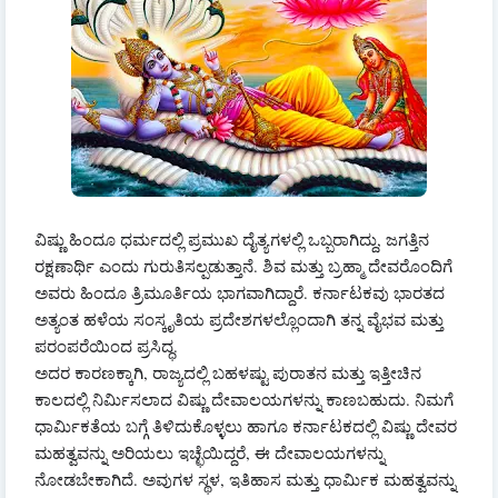
ವಿಷ್ಣು ಹಿಂದೂ ಧರ್ಮದಲ್ಲಿ ಪ್ರಮುಖ ದೈತ್ಯಗಳಲ್ಲಿ ಒಬ್ಬರಾಗಿದ್ದು, ಜಗತ್ತಿನ
ರಕ್ಷಣಾರ್ಥಿ ಎಂದು ಗುರುತಿಸಲ್ಪಡುತ್ತಾನೆ. ಶಿವ ಮತ್ತು ಬ್ರಹ್ಮಾ ದೇವರೊಂದಿಗೆ
ಅವರು ಹಿಂದೂ ತ್ರಿಮೂರ್ತಿಯ ಭಾಗವಾಗಿದ್ದಾರೆ. ಕರ್ನಾಟಕವು ಭಾರತದ
ಅತ್ಯಂತ ಹಳೆಯ ಸಂಸ್ಕೃತಿಯ ಪ್ರದೇಶಗಳಲ್ಲೊಂದಾಗಿ ತನ್ನ ವೈಭವ ಮತ್ತು
ಪರಂಪರೆಯಿಂದ ಪ್ರಸಿದ್ಧ.
ಅದರ ಕಾರಣಕ್ಕಾಗಿ, ರಾಜ್ಯದಲ್ಲಿ ಬಹಳಷ್ಟು ಪುರಾತನ ಮತ್ತು ಇತ್ತೀಚಿನ
ಕಾಲದಲ್ಲಿ ನಿರ್ಮಿಸಲಾದ ವಿಷ್ಣು ದೇವಾಲಯಗಳನ್ನು ಕಾಣಬಹುದು. ನಿಮಗೆ
ಧಾರ್ಮಿಕತೆಯ ಬಗ್ಗೆ ತಿಳಿದುಕೊಳ್ಳಲು ಹಾಗೂ ಕರ್ನಾಟಕದಲ್ಲಿ ವಿಷ್ಣು ದೇವರ
ಮಹತ್ವವನ್ನು ಅರಿಯಲು ಇಚ್ಛೆಯಿದ್ದರೆ, ಈ ದೇವಾಲಯಗಳನ್ನು
ನೋಡಬೇಕಾಗಿದೆ. ಅವುಗಳ ಸ್ಥಳ, ಇತಿಹಾಸ ಮತ್ತು ಧಾರ್ಮಿಕ ಮಹತ್ವವನ್ನು