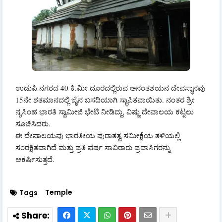
ಉಡುಪಿ ನಗರದ 40 ಕಿ.ಮೀ ದೂರದಲ್ಲಿರುವ ಅನಂತಶಯನ ದೇವಸ್ಥಾನವು
15ನೇ ಶತಮಾನದಲ್ಲಿ ಜೈನ ಬಸದಿಯಾಗಿ ಸ್ಥಾಪಿತವಾಯಿತು. ನಂತರ ಶ್ರೀ
ನೃಸಿಂಹ ಭಾರತಿ ಸ್ವಾಮೀಜಿ ಭೇಟಿ ನೀಡಿದ್ದು, ವಿಷ್ಣು ದೇವಾಲಯ ಕಟ್ಟಲು
ಸೂಚಿಸಿದರು.
ಈ ದೇವಾಲಯವು ಭಾರತೀಯ ಪುರಾತತ್ವ ಸಮೀಕ್ಷೆಯ ತಳಿಯಲ್ಲಿ
ಸಂರಕ್ಷಿತವಾಗಿದೆ ಮತ್ತು ಪ್ರತಿ ವರ್ಷ ಸಾವಿರಾರು ಪ್ರವಾಸಿಗರನ್ನು
ಆಕರ್ಷಿಸುತ್ತದೆ.
Temple
Tags