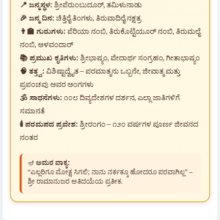
📍 ಜನ್ಮಸ್ಥಳ:
ಶ್ರೀಪೆರುಂಬುದೂರ್, ತಮಿಳುನಾಡು
🎉 ಜನ್ಮ ದಿನ:
ಚಿತ್ತಿರೈ ತಿಂಗಳು, ತಿರುವಾದಿರೈ ನಕ್ಷತ್ರ
👨‍🏫 ಗುರುಗಳು:
ಪೆರಿಯಾ ನಂಬಿ, ತಿರುಕೊಟ್ಟಿಯೂರ್ ನಂಬಿ, ತಿರುಮಲೈ
ನಂಬಿ, ಆಳವಂದಾರ್
📚 ಪ್ರಮುಖ ಕೃತಿಗಳು:
ಶ್ರೀಭಾಷ್ಯಂ, ವೇದಾರ್ಥ ಸಂಗ್ರಹಂ, ಗೀತಾಭಾಷ್ಯಂ
🧠 ತತ್ತ್ವ:
ವಿಶಿಷ್ಟಾದ್ವೈತ – ಪರಮಾತ್ಮನು ಒಬ್ಬನೇ, ಜೀವಾತ್ಮ ಮತ್ತು
ಪ್ರಪಂಚವು ಅವರ ಅಂಗಗಳು
🕉️ ಸಾಧನೆಗಳು:
೧೦೮ ದಿವ್ಯದೇಶಗಳ ದರ್ಶನ, ಎಲ್ಲಾ ಜಾತಿಗಳಿಗೆ
ಸಮಾನತೆ
🕯️ ಪರಮಪದ ಪ್ರವೇಶ:
ಶ್ರೀರಂಗಂ – ೧೨೦ ವರ್ಷಗಳ ಪೂರ್ಣ ಜೀವನದ
ನಂತರ
🪔
ಅಮರ ವಾಕ್ಯ:
“ಎಲ್ಲರಿಗೂ ಮೋಕ್ಷ ಸಿಗಲಿ; ನಾನು ನರ್ಕಕ್ಕೂ ಹೋದರೂ ಪರವಾಗಿಲ್ಲ” –
ಶ್ರೀ ರಾಮಾನುಜರ ಅತಿದಯೆಯ ಪ್ರತೀಕ.