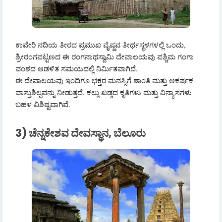
ಕಾವೇರಿ ನದಿಯ ತೀರದ ಪ್ರಮುಖ ವೈಷ್ಣವ ತೀರ್ಥಸ್ಥಳಗಳಲ್ಲಿ ಒಂದು,
ಶ್ರೀರಂಗಪಟ್ಟಣದ ಈ ರಂಗನಾಥಸ್ವಾಮಿ ದೇವಾಲಯವು ಪಶ್ಚಿಮ ಗಂಗಾ
ವಂಶದ ಆಡಳಿತ ಸಮಯದಲ್ಲಿ ನಿರ್ಮಿತವಾಗಿದೆ.
ಈ ದೇವಾಲಯವು ಇಂದಿಗೂ ಭಕ್ತರ ಮನಸ್ಸಿಗೆ ಶಾಂತಿ ಮತ್ತು ಆಕರ್ಷಕ
ವಾಸ್ತುಶಿಲ್ಪವನ್ನು ನೀಡುತ್ತದೆ. ಕಲ್ಲು ಖಡ್ಗದ ಕೃತಿಗಳು ಮತ್ತು ವಿನ್ಯಾಸಗಳು
ಬಹಳ ವಿಶಿಷ್ಟವಾಗಿವೆ.
3) ಚೆನ್ನಕೇಶವ ದೇವಸ್ಥಾನ, ಬೆಲೂರು