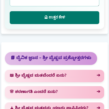
🔮 ಉತ್ತರ ಕೇಳಿ
📘 ದೈವಿಕ ಜ್ಞಾನ – ಶ್ರೀ ವೈಷ್ಣವ ಪ್ರಶ್ನೋತ್ತರಗಳು
📖 ಶ್ರೀ ವೈಷ್ಣವ ಮತವೆಂದರೆ ಏನು?
🌸 ಶರಣಾಗತಿ ಎಂದರೆ ಏನು?
🧘 ಶ್ರೀ ವೈಷ್ಣವ ಮತವನ್ನು ಯಾರು ಸ್ಥಾಪಿಸಿದರು?