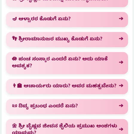
🪔 ಆಳ್ವಾರರ ಕೊಡುಗೆ ಏನು?
👣 ಶ್ರೀರಾಮಾನುಜರ ಮುಖ್ಯ ಕೊಡುಗೆ ಏನು?
🪷 ಪಂಚ ಸಂಸ್ಕಾರ ಎಂದರೆ ಏನು? ಅದು ಯಾಕೆ
ಅವಶ್ಯಕ?
👨‍🏫 ಆಚಾರ್ಯರು ಯಾರು? ಅವರ ಮಹತ್ವವೇನು?
📜 ದಿವ್ಯ ಪ್ರಬಂಧ ಎಂದರೆ ಏನು?
🌼 ಶ್ರೀ ವೈಷ್ಣವ ಜೀವನ ಶೈಲಿಯ ಪ್ರಮುಖ ಅಂಶಗಳು
ಯಾವುವು?