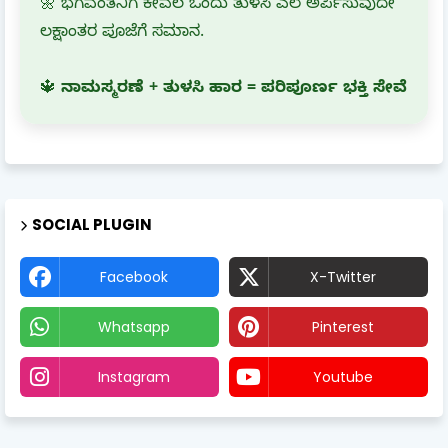
🌼 ಭಗವಂತನಿಗೆ ಕೇವಲ ಒಂದು ತುಳಸಿ ಎಲೆ ಅರ್ಪಿಸುವುದೇ
ಲಕ್ಷಾಂತರ ಪೂಜೆಗೆ ಸಮಾನ.
🔱
ನಾಮಸ್ಮರಣೆ + ತುಳಸಿ ಹಾರ = ಪರಿಪೂರ್ಣ ಭಕ್ತಿ ಸೇವೆ
SOCIAL PLUGIN
Facebook
X-Twitter
Whatsapp
Pinterest
Instagram
Youtube