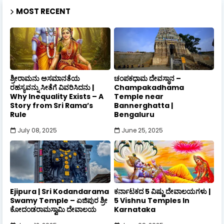
MOST RECENT
ಶ್ರೀರಾಮನು ಅಸಮಾನತೆಯ
ಚಂಪಕಧಾಮ ದೇವಸ್ಥಾನ –
ರಹಸ್ಯವನ್ನು ಸೀತೆಗೆ ವಿವರಿಸಿದನು |
Champakadhama
Why Inequality Exists – A
Temple near
Story from Sri Rama’s
Bannerghatta |
Rule
Bengaluru
July 08, 2025
June 25, 2025
Ejipura | Sri Kodandarama
ಕರ್ನಾಟಕದ 5 ವಿಷ್ಣು ದೇವಾಲಯಗಳು |
Swamy Temple – ಏಜಿಪುರ ಶ್ರೀ
5 Vishnu Temples In
ಕೋದಂಡರಾಮಸ್ವಾಮಿ ದೇವಾಲಯ
Karnataka