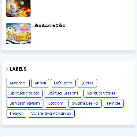
ಶೇಷಶಯನ ಆದಿಶೇಷ...
LABELS
Alwargal
Andal
Let's learn
Quotes
Spiritual doubts
Spiritual Lessons
Spiritual Stories
Sri Vaishnavism
Stotram
Swami Desika
Temple
Thayar
Vaishnava Acharyas