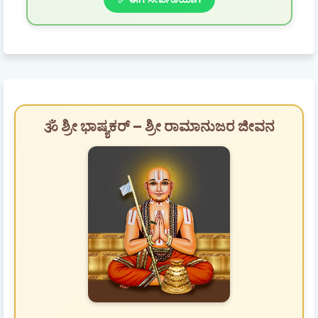
🕉️ ಶ್ರೀ ಭಾಷ್ಯಕರ್ – ಶ್ರೀ ರಾಮಾನುಜರ ಜೀವನ