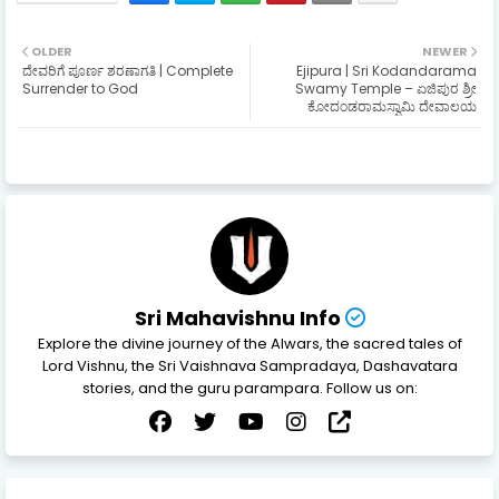
OLDER
NEWER
ದೇವರಿಗೆ ಪೂರ್ಣ ಶರಣಾಗತಿ | Complete
Ejipura | Sri Kodandarama
Surrender to God
Swamy Temple – ಏಜಿಪುರ ಶ್ರೀ
ಕೋದಂಡರಾಮಸ್ವಾಮಿ ದೇವಾಲಯ
Sri Mahavishnu Info
Explore the divine journey of the Alwars, the sacred tales of
Lord Vishnu, the Sri Vaishnava Sampradaya, Dashavatara
stories, and the guru parampara. Follow us on: