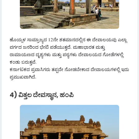
ಹೊಯ್ಸಳ ಸಾಮ್ರಾಜ್ಯದ 12ನೇ ಶತಮಾನದಲ್ಲಿನ ಈ ದೇವಾಲಯವು ಎಲ್ಲಾ
ವರ್ಗದ ಜನರಿಂದ ಭೇಟಿ ಪಡೆಯುತ್ತದೆ. ಮಹಾಭಾರತ ಮತ್ತು
ರಾಮಾಯಣದ ದೃಶ್ಯಗಳು ಮತ್ತು ಪಠ್ಯಗಳು ದೇವಾಲಯದ ಗೋಡೆಗಳಲ್ಲಿ
ಕಂಡು ಬರುತ್ತವೆ.
ಕರ್ನಾಟಕದ ಪ್ರವಾಸಿಗರು ತಪ್ಪದೇ ನೋಡಬೇಕಾದ ದೇವಾಲಯಗಳಲ್ಲಿ ಇದು
ಪ್ರಮುಖವಾಗಿದೆ.
4) ವಿತ್ತಲ ದೇವಸ್ಥಾನ, ಹಂಪಿ