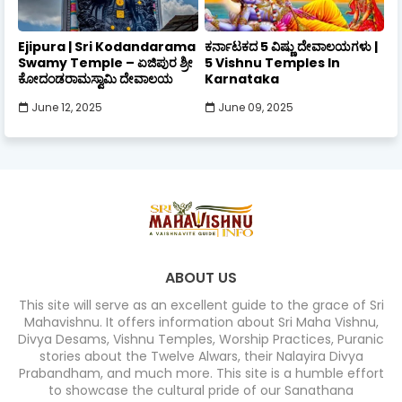
Ejipura | Sri Kodandarama
ಕರ್ನಾಟಕದ 5 ವಿಷ್ಣು ದೇವಾಲಯಗಳು |
Swamy Temple – ಏಜಿಪುರ ಶ್ರೀ
5 Vishnu Temples In
ಕೋದಂಡರಾಮಸ್ವಾಮಿ ದೇವಾಲಯ
Karnataka
June 12, 2025
June 09, 2025
ABOUT US
This site will serve as an excellent guide to the grace of Sri
Mahavishnu. It offers information about Sri Maha Vishnu,
Divya Desams, Vishnu Temples, Worship Practices, Puranic
stories about the Twelve Alwars, their Nalayira Divya
Prabandham, and much more. This site is a humble effort
to showcase the cultural pride of our Sanathana