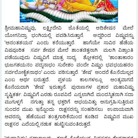
ಶ್ರೀಮಹಾವಿಷ್ಣುವು, ಲಕ್ಷ್ಮೀದೇವಿ ಜೊತೆಯಲ್ಲಿ ಆದಿಶೇಷನ ಮೇಲೆ 
ಯೋಗನಿದ್ರಾ ಭಂಗಿಯಲ್ಲಿ ಪವಡಿಸಿರುತ್ತಾನೆ.  ಆದ್ದರಿಂದ ವಿಷ್ಣುವನ್ನು 
'ಅನಂತಶಯನ' ಎಂದು ಕರೆಯುತ್ತಾರೆ.  ಹಾಗೆಯೇ ಸಾವಿರ ಹೆಡೆಯ 
ವಿಷಪೂರಿತ  ಸರ್ಪ ಶೇಷನ ಮೇಲೆ ಶಾಂತಚಿತ್ತನಾಗಿ  ಮಲಗಿ ವಿಶ್ರಾಂತಿ 
ಪಡೆಯುವುದು ವಿಷ್ಣುವಿಗೆ ಮಾತ್ರ ಸಾಧ್ಯ.  ಶ್ಲೋಕದಲ್ಲಿ  'ಶಾಂತಾಕಾರಂ 
ಭುಜಗಶಯನಂ ಪದ್ಮನಾಭಂ ಸುರೇಶಂ ವಂದೇ ವಿಷ್ಣುಂ ಭವಭಯಹರಂ 
ಸರ್ವಲೋಕೈಕನಾಥಂ' ಎಂದು  ಪಠಿಸುತ್ತಾರೆ.  'ಶೇಷ'  ಅಂದರೆ ಕೊನೆಯಿಲ್ಲದ 
ಎಂಬ ಅರ್ಥ ಬರುತ್ತದೆ.  ಪ್ರಳಯ  ಕಾಲಗಳಲ್ಲೂ  ಅಂತ್ಯವಾಗದೆ  
ಕೊನೆಯದಾಗಿ 'ಶೇಷ' ಇರುತ್ತಾನೆ. ‌ಪುರಾಣಗಳ ಪ್ರಕಾರ ಮಹಾವಿಷ್ಣು 
ಸೃಷ್ಟಿಕರ್ತ. ವಿಷ್ಣುವಿಗೆ ಎರಡು ರೂಪವಿದೆ  ಎನ್ನಲಾಗಿದೆ. ಮಂದಸ್ಮಿತನಾಗಿ ಸದಾ 
ಮುಗುಳ್ನಗೆ  ನಗುತ್ತಾ ತನ್ನ ಭಕ್ತರಿಗೆ ಅಭಯವಿತ್ತು ಅನುಗ್ರಹಿಸುತ್ತಿರುವ 
ಸುಂದರ ಮುಖ. ಇನ್ನೊಂದು  ರಾಕ್ಷಸರನ್ನು ಸಂಹರಿಸಲು  ಉಪಾಯವಾಗಿ 
ಅವರನ್ನು  ಹೆಣೆಯುವ ತಂತ್ರಗಾರಿಕೆಯಿಂದ ಕೂಡಿದ  ವಿಷ್ಣುವಿನ ಮುಖ 
ರಾಕ್ಷಸರ  ಎದೆಯಲ್ಲಿ ನಡುಕ  ಹುಟ್ಟಿಸುವಂತಿರುತ್ತದೆ.