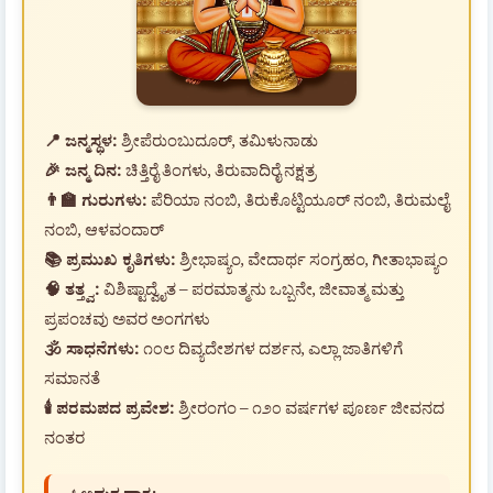
📍 ಜನ್ಮಸ್ಥಳ:
ಶ್ರೀಪೆರುಂಬುದೂರ್, ತಮಿಳುನಾಡು
🎉 ಜನ್ಮ ದಿನ:
ಚಿತ್ತಿರೈ ತಿಂಗಳು, ತಿರುವಾದಿರೈ ನಕ್ಷತ್ರ
👨‍🏫 ಗುರುಗಳು:
ಪೆರಿಯಾ ನಂಬಿ, ತಿರುಕೊಟ್ಟಿಯೂರ್ ನಂಬಿ, ತಿರುಮಲೈ
ನಂಬಿ, ಆಳವಂದಾರ್
📚 ಪ್ರಮುಖ ಕೃತಿಗಳು:
ಶ್ರೀಭಾಷ್ಯಂ, ವೇದಾರ್ಥ ಸಂಗ್ರಹಂ, ಗೀತಾಭಾಷ್ಯಂ
🧠 ತತ್ತ್ವ:
ವಿಶಿಷ್ಟಾದ್ವೈತ – ಪರಮಾತ್ಮನು ಒಬ್ಬನೇ, ಜೀವಾತ್ಮ ಮತ್ತು
ಪ್ರಪಂಚವು ಅವರ ಅಂಗಗಳು
🕉️ ಸಾಧನೆಗಳು:
೧೦೮ ದಿವ್ಯದೇಶಗಳ ದರ್ಶನ, ಎಲ್ಲಾ ಜಾತಿಗಳಿಗೆ
ಸಮಾನತೆ
🕯️ ಪರಮಪದ ಪ್ರವೇಶ:
ಶ್ರೀರಂಗಂ – ೧೨೦ ವರ್ಷಗಳ ಪೂರ್ಣ ಜೀವನದ
ನಂತರ