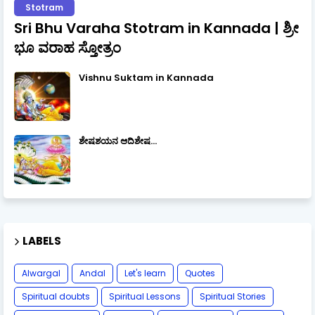
Stotram
Sri Bhu Varaha Stotram in Kannada | ಶ್ರೀ
ಭೂ ವರಾಹ ಸ್ತೋತ್ರಂ
Vishnu Suktam in Kannada
ಶೇಷಶಯನ ಆದಿಶೇಷ...
LABELS
Alwargal
Andal
Let's learn
Quotes
Spiritual doubts
Spiritual Lessons
Spiritual Stories