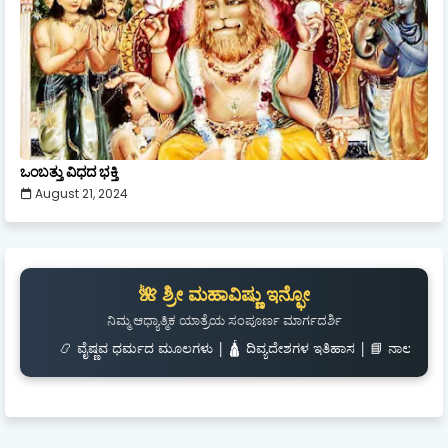
ಒಂಬತ್ತು ವಿಧದ ಭಕ್ತಿ
August 21, 2024
🌺 ಶ್ರೀ ಮಹಾವಿಷ್ಣು ಇನ್ಫೋ
ನಿಮ್ಮ ಆಧ್ಯಾತ್ಮಿಕ ಯಾತ್ರೆಯ ಸಂಪೂರ್ಣ ಮಾರ್ಗದರ್ಶಿ
ವೈಷ್ಣವ ಧರ್ಮದ ಮೂಲಗಳು | 🛕 ದಿವ್ಯದೇಶಗಳ ಇತಿಹಾಸ | 📘 ನಾಲಾಯಿರ ದಿವ್ಯಪ್ರಬಂಧ | 🎧 ಶ್ಲ