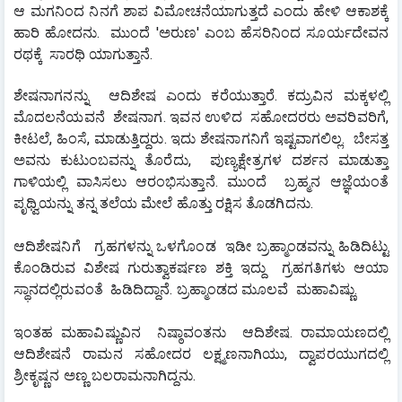
ಆ ಮಗನಿಂದ ನಿನಗೆ ಶಾಪ ವಿಮೋಚನೆಯಾಗುತ್ತದೆ ಎಂದು ಹೇಳಿ ಆಕಾಶಕ್ಕೆ 
ಹಾರಿ ಹೋದನು.  ಮುಂದೆ 'ಅರುಣ' ಎಂಬ ಹೆಸರಿನಿಂದ ಸೂರ್ಯದೇವನ 
ರಥಕ್ಕೆ  ಸಾರಥಿ ಯಾಗುತ್ತಾನೆ.
ಶೇಷನಾಗನನ್ನು  ಆದಿಶೇಷ ಎಂದು ಕರೆಯುತ್ತಾರೆ. ಕದ್ರುವಿನ ಮಕ್ಕಳಲ್ಲಿ 
ಮೊದಲನೆಯವನೆ  ಶೇಷನಾಗ. ಇವನ ಉಳಿದ  ಸಹೋದರರು ಅವರಿವರಿಗೆ, 
ಕೀಟಲೆ, ಹಿಂಸೆ, ಮಾಡುತ್ತಿದ್ದರು. ಇದು ಶೇಷನಾಗನಿಗೆ ಇಷ್ಟವಾಗಲಿಲ್ಲ.  ಬೇಸತ್ತ  
ಅವನು ಕುಟುಂಬವನ್ನು ತೊರೆದು,  ಪುಣ್ಯಕ್ಷೇತ್ರಗಳ ದರ್ಶನ ಮಾಡುತ್ತಾ 
ಗಾಳಿಯಲ್ಲಿ ವಾಸಿಸಲು ಆರಂಭಿಸುತ್ತಾನೆ. ಮುಂದೆ  ಬ್ರಹ್ಮನ ಆಜ್ಞೆಯಂತೆ  
ಪೃಥ್ವಿಯನ್ನು ತನ್ನ ತಲೆಯ ಮೇಲೆ ಹೊತ್ತು ರಕ್ಷಿಸ ತೊಡಗಿದನು.
ಆದಿಶೇಷನಿಗೆ   ಗ್ರಹಗಳನ್ನು ಒಳಗೊಂಡ ‌ ಇಡೀ ಬ್ರಹ್ಮಾಂಡವನ್ನು ಹಿಡಿದಿಟ್ಟು 
ಕೊಂಡಿರುವ ವಿಶೇಷ ಗುರುತ್ವಾಕರ್ಷಣ ಶಕ್ತಿ ಇದ್ದು  ಗ್ರಹಗತಿಗಳು ಆಯಾ 
ಸ್ಥಾನದಲ್ಲಿರುವಂತೆ  ಹಿಡಿದಿದ್ದಾನೆ. ಬ್ರಹ್ಮಾಂಡದ ಮೂಲವೆ  ಮಹಾವಿಷ್ಣು.
ಇಂತಹ ಮಹಾವಿಷ್ಣುವಿನ  ನಿಷ್ಠಾವಂತನು  ಆದಿಶೇಷ. ರಾಮಾಯಣದಲ್ಲಿ 
ಆದಿಶೇಷನೆ ರಾಮನ ಸಹೋದರ ಲಕ್ಷ್ಮಣನಾಗಿಯು, ದ್ವಾಪರಯುಗದಲ್ಲಿ 
ಶ್ರೀಕೃಷ್ಣನ ಅಣ್ಣ ಬಲರಾಮನಾಗಿದ್ದನು.