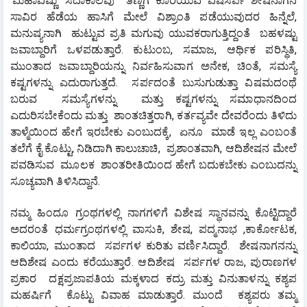
'ಮಹಾವಿಷ್ಣು' ಸದಾಕಾಲವು  ತಣ್ಣಗೆ ಕೊರೆಯುವ ವಿಷಸರ್ಪ ಶೇಷನಾಗನ 
ಸಾವಿರ ಹೆಡೆಯ ಹಾಸಿಗೆ ಮೇಲೆ ವಿಶ್ರಾಂತಿ ಪಡೆಯುವುದರ ಹಿನ್ನೆಲೆ, 
ಮನುಷ್ಯನಾಗಿ  ಹುಟ್ಟುವ ಪ್ರತಿ ಮಗುವು ಯುವಕರಾಗುತ್ತಿದ್ದಂತೆ  ಬಹಳಷ್ಟು 
ಜವಾಬ್ದಾರಿಗೆ ಒಳಪಡುತ್ತಾರೆ. ಕುಟುಂಬ, ಸಮಾಜ, ಆರ್ಥಿಕ ಪರಿಸ್ಥಿತಿ, 
ಮುಂತಾದ ಜವಾಬ್ದಾರಿಯನ್ನು ನಿರ್ವಹಿಸುವಾಗ ಅನೇಕ, ಚಿಂತೆ, ಸಮಸ್ಯೆ 
ಕಷ್ಟಗಳನ್ನು ಎದುರಾಗುತ್ತದೆ.  ಸರ್ಪದಂತೆ ಬುಸುಗುಡುತ್ತಾ ವಿಷಮದಂಥೆ 
ಬರುವ  ಸಮಸ್ಯೆಗಳನ್ನು  ಮತ್ತು ಕಷ್ಟಗಳನ್ನು ಸಮಾಧಾನದಿಂದ  
ಎದುರಿಸಬೇಕೆಂದು ಮತ್ತು  ಶಾಂತಚಿತ್ತರಾಗಿ, ಕರ್ತವ್ಯವೇ ದೇವರೆಂದು ತಿಳಿದು 
ತಾಳ್ಮೆಯಿಂದ ಹೇಗೆ ಇರಬೇಕು ಎಂಬುದಕ್ಕೆ,  ಏನೂ  ಮಾಡೆ ಇಲ್ಲ ಎಂಬಂತೆ 
ತಲೆಗೆ ಕೈ ಕೊಟ್ಟು, ನಿಡಿದಾಗಿ ಕಾಲುಚಾಚಿ,  ಪ್ರಶಾಂತವಾಗಿ, ಆದಿಶೇಷನ ಮೇಲೆ 
ಪವಡಿಸುವ ‌ ಮೂಲಕ  ಶಾಂತರೀತಿಯಿಂದ ಹೇಗೆ ಬದುಕಬೇಕು ಎಂಬುದನ್ನು  
ಸೂಚ್ಯವಾಗಿ ತಿಳಿಸಿದ್ದಾನೆ.
ನಮ್ಮ ಹಿಂದೂ ಗ್ರಂಥಗಳಲ್ಲಿ ನಾಗಗಳಿಗೆ ವಿಶೇಷ ಸ್ಥಾನವನ್ನು ಕೊಟ್ಟಿದ್ದಾರೆ 
ಅದರಂತೆ ಧರ್ಮಗ್ರಂಥಗಳಲ್ಲಿ ವಾಸುಕಿ, ಶೇಷ, ಪದ್ಮನಾಭ ,ಕಾರ್ಕೋಟಕ, 
ಕಾಲಿಯಾ, ಮುಂತಾದ  ಸರ್ಪಗಳ ಕುರಿತು ವರ್ಣಿಸಿದ್ದಾರೆ.  ಶೇಷನಾಗನನ್ನು 
ಆದಿಶೇಷ ಎಂದು ಕರೆಯುತ್ತಾರೆ. ಆದಿಶೇಷ  ಸರ್ಪಗಳ ರಾಜ, ಪುರಾಣಗಳ 
ಪ್ರಕಾರ  ದಕ್ಷಪ್ರಜಾಪತಿಯ ಮಕ್ಕಳಾದ ಕದ್ರು ಮತ್ತು ವಿನುತಾಳನ್ನು ಕಶ್ಯಪ 
ಮಹರ್ಷಿಗೆ  ಕೊಟ್ಟು ವಿವಾಹ ಮಾಡುತ್ತಾರೆ. ಮುಂದೆ  ಕಶ್ಯಪರು ತಮ್ಮ 