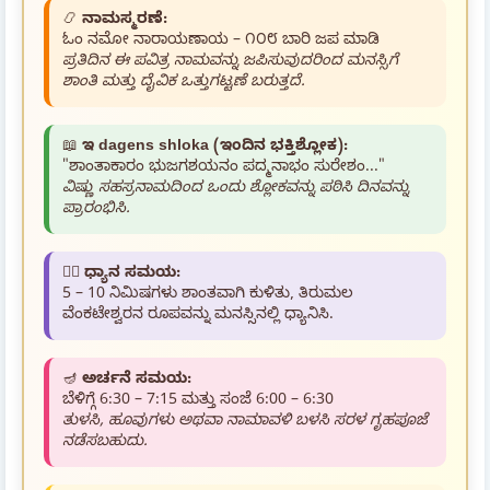
📿
ನಾಮಸ್ಮರಣೆ:
ಓಂ ನಮೋ ನಾರಾಯಣಾಯ – ೧೦೮ ಬಾರಿ ಜಪ ಮಾಡಿ
ಪ್ರತಿದಿನ ಈ ಪವಿತ್ರ ನಾಮವನ್ನು ಜಪಿಸುವುದರಿಂದ ಮನಸ್ಸಿಗೆ
ಶಾಂತಿ ಮತ್ತು ದೈವಿಕ ಒತ್ತುಗಟ್ಟಣೆ ಬರುತ್ತದೆ.
📖
ಇ dagens shloka (ಇಂದಿನ ಭಕ್ತಿಶ್ಲೋಕ):
"ಶಾಂತಾಕಾರಂ ಭುಜಗಶಯನಂ ಪದ್ಮನಾಭಂ ಸುರೇಶಂ..."
ವಿಷ್ಣು ಸಹಸ್ರನಾಮದಿಂದ ಒಂದು ಶ್ಲೋಕವನ್ನು ಪಠಿಸಿ ದಿನವನ್ನು
ಪ್ರಾರಂಭಿಸಿ.
🧘‍♂️
ಧ್ಯಾನ ಸಮಯ:
5 – 10 ನಿಮಿಷಗಳು ಶಾಂತವಾಗಿ ಕುಳಿತು, ತಿರುಮಲ
ವೆಂಕಟೇಶ್ವರನ ರೂಪವನ್ನು ಮನಸ್ಸಿನಲ್ಲಿ ಧ್ಯಾನಿಸಿ.
🪔
ಅರ್ಚನೆ ಸಮಯ:
ಬೆಳಿಗ್ಗೆ 6:30 – 7:15 ಮತ್ತು ಸಂಜೆ 6:00 – 6:30
ತುಳಸಿ, ಹೂವುಗಳು ಅಥವಾ ನಾಮಾವಳಿ ಬಳಸಿ ಸರಳ ಗೃಹಪೂಜೆ
ನಡೆಸಬಹುದು.