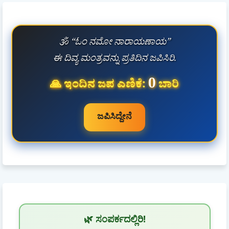
🕉️ “ಓಂ ನಮೋ ನಾರಾಯಣಾಯ”
ಈ ದಿವ್ಯ ಮಂತ್ರವನ್ನು ಪ್ರತಿದಿನ ಜಪಿಸಿರಿ.
0
🙏 ಇಂದಿನ ಜಪ ಎಣಿಕೆ:
ಬಾರಿ
ಜಪಿಸಿದ್ದೇನೆ
🌿 ಸಂಪರ್ಕದಲ್ಲಿರಿ!