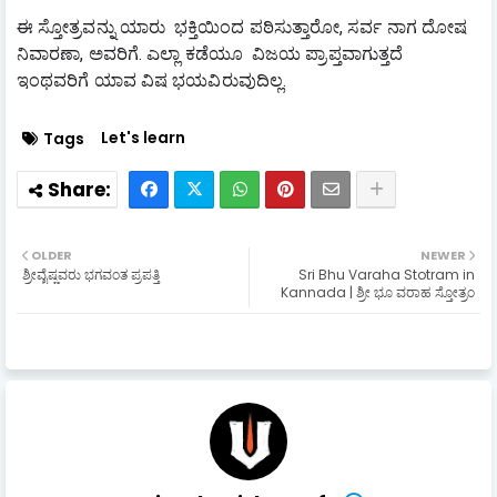
ಈ ಸ್ತೋತ್ರವನ್ನು ಯಾರು  ಭಕ್ತಿಯಿಂದ ಪಠಿಸುತ್ತಾರೋ, ಸರ್ವ 
ನಾಗ ದೋಷ 
ನಿವಾರಣಾ, ಅವರಿಗೆ. ಎಲ್ಲಾ ಕಡೆಯೂ  ವಿಜಯ ಪ್ರಾಪ್ತವಾಗುತ್ತದೆ  
ಇಂಥವರಿಗೆ ಯಾವ ವಿಷ ಭಯವಿರುವುದಿಲ್ಲ.
Let's learn
Tags
OLDER
NEWER
ಶ್ರೀವೈಷ್ಣವರು ಭಗವಂತ ಪ್ರಪತ್ತಿ
Sri Bhu Varaha Stotram in
Kannada | ಶ್ರೀ ಭೂ ವರಾಹ ಸ್ತೋತ್ರಂ