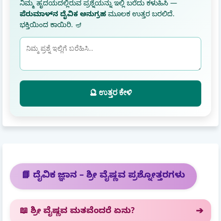
ನಿಮ್ಮ ಹೃದಯದಲ್ಲಿರುವ ಪ್ರಶ್ನೆಯನ್ನು ಇಲ್ಲಿ ಬರೆದು ಕಳುಹಿಸಿ —
ಪೆರುಮಾಳ್‌ನ ದೈವಿಕ ಅನುಗ್ರಹ
ಮೂಲಕ ಉತ್ತರ ಬರಲಿದೆ.
ಭಕ್ತಿಯಿಂದ ಕಾಯಿರಿ. 🪔
🔮 ಉತ್ತರ ಕೇಳಿ
📘 ದೈವಿಕ ಜ್ಞಾನ – ಶ್ರೀ ವೈಷ್ಣವ ಪ್ರಶ್ನೋತ್ತರಗಳು
📖 ಶ್ರೀ ವೈಷ್ಣವ ಮತವೆಂದರೆ ಏನು?