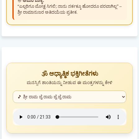
🪔
ಅಮರ ವಾಕ್ಯ:
“ಎಲ್ಲರಿಗೂ ಮೋಕ್ಷ ಸಿಗಲಿ; ನಾನು ನರ್ಕಕ್ಕೂ ಹೋದರೂ ಪರವಾಗಿಲ್ಲ” –
ಶ್ರೀ ರಾಮಾನುಜರ ಅತಿದಯೆಯ ಪ್ರತೀಕ.
🕉️ ಆಧ್ಯಾತ್ಮಿಕ ಭಕ್ತಿಗೀತೆಗಳು
ಮನಸ್ಸಿಗೆ ಶಾಂತಿಯನ್ನು ನೀಡುವ ಈ ಮಂತ್ರಗಳನ್ನು ಕೇಳಿ