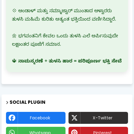
💠 ಆಂಡಾಳ್ ಮತ್ತು ನಮ್ಮಾಜ್ವಾರ್ ಮುಂತಾದ ಆಳ್ವಾರರು
ತುಳಸಿ ಮಹಿಮೆ ಕುರಿತು ಅತ್ಯಂತ ಭಕ್ತಿಯಿಂದ ವರ್ಣಿಸಿದ್ದಾರೆ.
🌼 ಭಗವಂತನಿಗೆ ಕೇವಲ ಒಂದು ತುಳಸಿ ಎಲೆ ಅರ್ಪಿಸುವುದೇ
ಲಕ್ಷಾಂತರ ಪೂಜೆಗೆ ಸಮಾನ.
🔱
ನಾಮಸ್ಮರಣೆ + ತುಳಸಿ ಹಾರ = ಪರಿಪೂರ್ಣ ಭಕ್ತಿ ಸೇವೆ
SOCIAL PLUGIN
Facebook
X-Twitter
Whatsapp
Pinterest