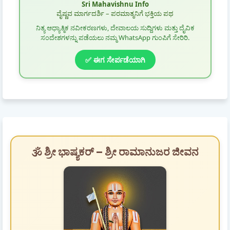
Sri Mahavishnu Info
ವೈಷ್ಣವ ಮಾರ್ಗದರ್ಶಿ – ಪರಮಾತ್ಮನಿಗೆ ಭಕ್ತಿಯ ಪಥ
ನಿತ್ಯ ಆಧ್ಯಾತ್ಮಿಕ ನವೀಕರಣಗಳು, ದೇವಾಲಯ ಸುದ್ದಿಗಳು ಮತ್ತು ದೈವಿಕ
ಸಂದೇಶಗಳನ್ನು ಪಡೆಯಲು ನಮ್ಮ WhatsApp ಗುಂಪಿಗೆ ಸೇರಿರಿ.
✅ ಈಗ ಸೇರ್ಪಡೆಯಾಗಿ
🕉️ ಶ್ರೀ ಭಾಷ್ಯಕರ್ – ಶ್ರೀ ರಾಮಾನುಜರ ಜೀವನ