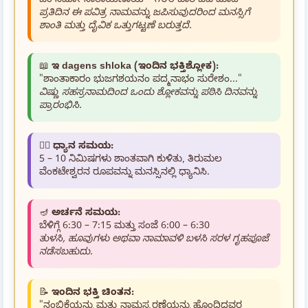
ಓಂ ನಮೋ ನಾರಾಯಣಾಯ – ೧೦೮ ಬಾರಿ ಜಪ ಮಾಡಿ
ಪ್ರತಿದಿನ ಈ ಪವಿತ್ರ ನಾಮವನ್ನು ಜಪಿಸುವುದರಿಂದ ಮನಸ್ಸಿಗೆ
ಶಾಂತಿ ಮತ್ತು ದೈವಿಕ ಒತ್ತುಗಟ್ಟಣೆ ಬರುತ್ತದೆ.
📖
ಇ dagens shloka (ಇಂದಿನ ಭಕ್ತಿಶ್ಲೋಕ):
"ಶಾಂತಾಕಾರಂ ಭುಜಗಶಯನಂ ಪದ್ಮನಾಭಂ ಸುರೇಶಂ..."
ವಿಷ್ಣು ಸಹಸ್ರನಾಮದಿಂದ ಒಂದು ಶ್ಲೋಕವನ್ನು ಪಠಿಸಿ ದಿನವನ್ನು
ಪ್ರಾರಂಭಿಸಿ.
🧘‍♂️
ಧ್ಯಾನ ಸಮಯ:
5 – 10 ನಿಮಿಷಗಳು ಶಾಂತವಾಗಿ ಕುಳಿತು, ತಿರುಮಲ
ವೆಂಕಟೇಶ್ವರನ ರೂಪವನ್ನು ಮನಸ್ಸಿನಲ್ಲಿ ಧ್ಯಾನಿಸಿ.
🪔
ಅರ್ಚನೆ ಸಮಯ:
ಬೆಳಿಗ್ಗೆ 6:30 – 7:15 ಮತ್ತು ಸಂಜೆ 6:00 – 6:30
ತುಳಸಿ, ಹೂವುಗಳು ಅಥವಾ ನಾಮಾವಳಿ ಬಳಸಿ ಸರಳ ಗೃಹಪೂಜೆ
ನಡೆಸಬಹುದು.
📝
ಇಂದಿನ ಭಕ್ತಿ ಚಿಂತನ:
"ನಂಬಿಕೆಯನ್ನು ಮತ್ತು ನಾಮಸ್ಮರಣೆಯನ್ನು ಹೊಂದಿದವರ