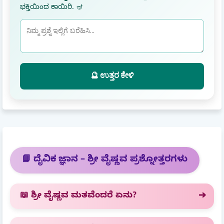
ಭಕ್ತಿಯಿಂದ ಕಾಯಿರಿ. 🪔
🔮 ಉತ್ತರ ಕೇಳಿ
📘 ದೈವಿಕ ಜ್ಞಾನ – ಶ್ರೀ ವೈಷ್ಣವ ಪ್ರಶ್ನೋತ್ತರಗಳು
📖 ಶ್ರೀ ವೈಷ್ಣವ ಮತವೆಂದರೆ ಏನು?