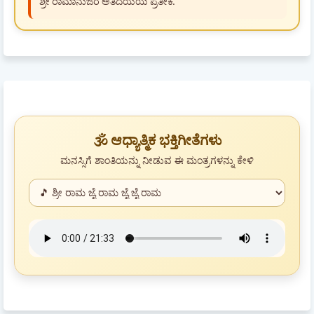
ಶ್ರೀ ರಾಮಾನುಜರ ಅತಿದಯೆಯ ಪ್ರತೀಕ.
🕉️ ಆಧ್ಯಾತ್ಮಿಕ ಭಕ್ತಿಗೀತೆಗಳು
ಮನಸ್ಸಿಗೆ ಶಾಂತಿಯನ್ನು ನೀಡುವ ಈ ಮಂತ್ರಗಳನ್ನು ಕೇಳಿ