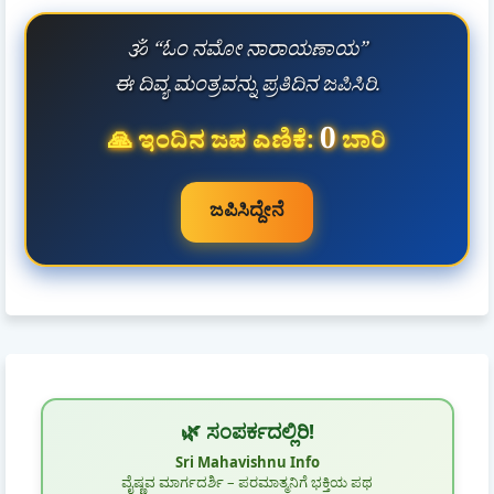
🕉️ “ಓಂ ನಮೋ ನಾರಾಯಣಾಯ”
ಈ ದಿವ್ಯ ಮಂತ್ರವನ್ನು ಪ್ರತಿದಿನ ಜಪಿಸಿರಿ.
0
🙏 ಇಂದಿನ ಜಪ ಎಣಿಕೆ:
ಬಾರಿ
ಜಪಿಸಿದ್ದೇನೆ
🌿 ಸಂಪರ್ಕದಲ್ಲಿರಿ!
Sri Mahavishnu Info
ವೈಷ್ಣವ ಮಾರ್ಗದರ್ಶಿ – ಪರಮಾತ್ಮನಿಗೆ ಭಕ್ತಿಯ ಪಥ