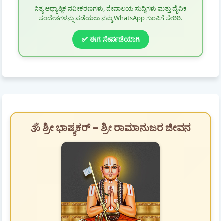
ನಿತ್ಯ ಆಧ್ಯಾತ್ಮಿಕ ನವೀಕರಣಗಳು, ದೇವಾಲಯ ಸುದ್ದಿಗಳು ಮತ್ತು ದೈವಿಕ
ಸಂದೇಶಗಳನ್ನು ಪಡೆಯಲು ನಮ್ಮ WhatsApp ಗುಂಪಿಗೆ ಸೇರಿರಿ.
✅ ಈಗ ಸೇರ್ಪಡೆಯಾಗಿ
🕉️ ಶ್ರೀ ಭಾಷ್ಯಕರ್ – ಶ್ರೀ ರಾಮಾನುಜರ ಜೀವನ