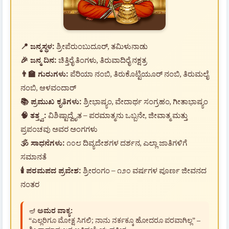
📍 ಜನ್ಮಸ್ಥಳ:
ಶ್ರೀಪೆರುಂಬುದೂರ್, ತಮಿಳುನಾಡು
🎉 ಜನ್ಮ ದಿನ:
ಚಿತ್ತಿರೈ ತಿಂಗಳು, ತಿರುವಾದಿರೈ ನಕ್ಷತ್ರ
👨‍🏫 ಗುರುಗಳು:
ಪೆರಿಯಾ ನಂಬಿ, ತಿರುಕೊಟ್ಟಿಯೂರ್ ನಂಬಿ, ತಿರುಮಲೈ
ನಂಬಿ, ಆಳವಂದಾರ್
📚 ಪ್ರಮುಖ ಕೃತಿಗಳು:
ಶ್ರೀಭಾಷ್ಯಂ, ವೇದಾರ್ಥ ಸಂಗ್ರಹಂ, ಗೀತಾಭಾಷ್ಯಂ
🧠 ತತ್ತ್ವ:
ವಿಶಿಷ್ಟಾದ್ವೈತ – ಪರಮಾತ್ಮನು ಒಬ್ಬನೇ, ಜೀವಾತ್ಮ ಮತ್ತು
ಪ್ರಪಂಚವು ಅವರ ಅಂಗಗಳು
🕉️ ಸಾಧನೆಗಳು:
೧೦೮ ದಿವ್ಯದೇಶಗಳ ದರ್ಶನ, ಎಲ್ಲಾ ಜಾತಿಗಳಿಗೆ
ಸಮಾನತೆ
🕯️ ಪರಮಪದ ಪ್ರವೇಶ:
ಶ್ರೀರಂಗಂ – ೧೨೦ ವರ್ಷಗಳ ಪೂರ್ಣ ಜೀವನದ
ನಂತರ
🪔
ಅಮರ ವಾಕ್ಯ:
“ಎಲ್ಲರಿಗೂ ಮೋಕ್ಷ ಸಿಗಲಿ; ನಾನು ನರ್ಕಕ್ಕೂ ಹೋದರೂ ಪರವಾಗಿಲ್ಲ” –