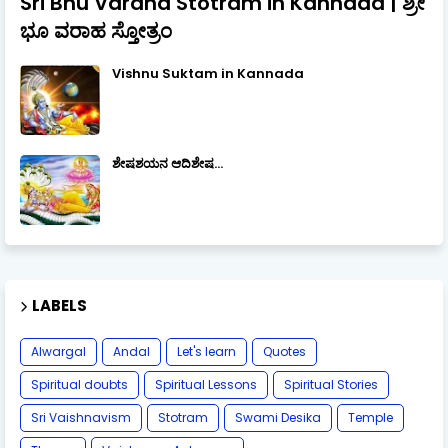
Sri Bhu Varaha Stotram in Kannada | ಶ್ರೀ
ಭೂ ವರಾಹ ಸ್ತೋತ್ರಂ
Vishnu Suktam in Kannada
ಶೇಷಶಯನ ಆದಿಶೇಷ...
LABELS
Alwargal
Andal
Let's learn
Quotes
Spiritual doubts
Spiritual Lessons
Spiritual Stories
Sri Vaishnavism
Stotram
Swami Desika
Temple