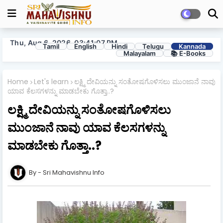
Thu, Aug 6, 2026, 03:41:08 PM
Tamil
English
Hindi
Telugu
Kannada
Malayalam
📚 E-Books
Home
Let's learn
ಲಕ್ಷ್ಮಿ ದೇವಿಯನ್ನು ಸಂತೋಷಗೊಳಿಸಲು ಮುಂಜಾನೆ ನಾವು
ಯಾವ ಕೆಲಸಗಳನ್ನು ಮಾಡಬೇಕು ಗೊತ್ತಾ..?
ಲಕ್ಷ್ಮಿ ದೇವಿಯನ್ನು ಸಂತೋಷಗೊಳಿಸಲು
ಮುಂಜಾನೆ ನಾವು ಯಾವ ಕೆಲಸಗಳನ್ನು
ಮಾಡಬೇಕು ಗೊತ್ತಾ..?
Sri Mahavishnu Info