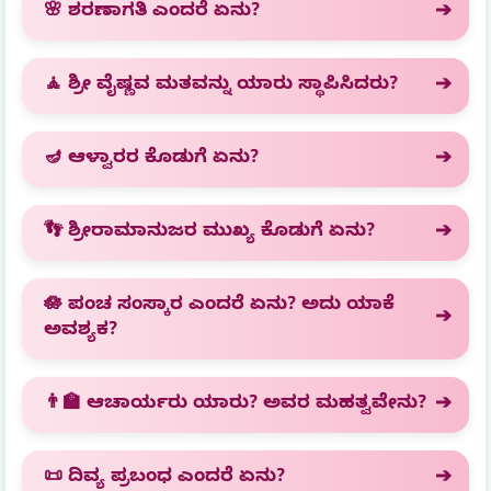
🌸 ಶರಣಾಗತಿ ಎಂದರೆ ಏನು?
🧘 ಶ್ರೀ ವೈಷ್ಣವ ಮತವನ್ನು ಯಾರು ಸ್ಥಾಪಿಸಿದರು?
🪔 ಆಳ್ವಾರರ ಕೊಡುಗೆ ಏನು?
👣 ಶ್ರೀರಾಮಾನುಜರ ಮುಖ್ಯ ಕೊಡುಗೆ ಏನು?
🪷 ಪಂಚ ಸಂಸ್ಕಾರ ಎಂದರೆ ಏನು? ಅದು ಯಾಕೆ
ಅವಶ್ಯಕ?
👨‍🏫 ಆಚಾರ್ಯರು ಯಾರು? ಅವರ ಮಹತ್ವವೇನು?
📜 ದಿವ್ಯ ಪ್ರಬಂಧ ಎಂದರೆ ಏನು?