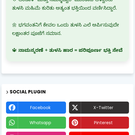
💠 ಆಂಡಾಳ್ ಮತ್ತು ನಮ್ಮಾಜ್ವಾರ್ ಮುಂತಾದ ಆಳ್ವಾರರು
ತುಳಸಿ ಮಹಿಮೆ ಕುರಿತು ಅತ್ಯಂತ ಭಕ್ತಿಯಿಂದ ವರ್ಣಿಸಿದ್ದಾರೆ.
🌼 ಭಗವಂತನಿಗೆ ಕೇವಲ ಒಂದು ತುಳಸಿ ಎಲೆ ಅರ್ಪಿಸುವುದೇ
ಲಕ್ಷಾಂತರ ಪೂಜೆಗೆ ಸಮಾನ.
🔱
ನಾಮಸ್ಮರಣೆ + ತುಳಸಿ ಹಾರ = ಪರಿಪೂರ್ಣ ಭಕ್ತಿ ಸೇವೆ
SOCIAL PLUGIN
Facebook
X-Twitter
Whatsapp
Pinterest