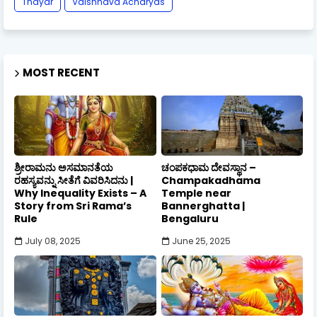
Thayar
Vaishnava Acharyas
MOST RECENT
ಶ್ರೀರಾಮನು ಅಸಮಾನತೆಯ
ಚಂಪಕಧಾಮ ದೇವಸ್ಥಾನ –
ರಹಸ್ಯವನ್ನು ಸೀತೆಗೆ ವಿವರಿಸಿದನು |
Champakadhama
Why Inequality Exists – A
Temple near
Story from Sri Rama’s
Bannerghatta |
Rule
Bengaluru
July 08, 2025
June 25, 2025