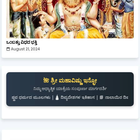
ಒಂಬತ್ತು ವಿಧದ ಭಕ್ತಿ
August 21, 2024
🌺 ಶ್ರೀ ಮಹಾವಿಷ್ಣು ಇನ್ಫೋ
ನಿಮ್ಮ ಆಧ್ಯಾತ್ಮಿಕ ಯಾತ್ರೆಯ ಸಂಪೂರ್ಣ ಮಾರ್ಗದರ್ಶಿ
ಧರ್ಮದ ಮೂಲಗಳು | 🛕 ದಿವ್ಯದೇಶಗಳ ಇತಿಹಾಸ | 📘 ನಾಲಾಯಿರ ದಿವ್ಯಪ್ರಬಂಧ | 🎧 ಶ್ಲೋಕಗಳು ಮ