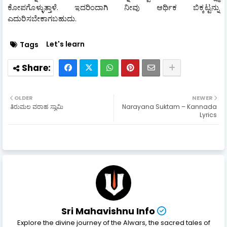
ಕೋಪಗೊಳ್ಳುತ್ತಾಳೆ. ಇದರಿಂದಾಗಿ ನೀವು ಆರ್ಥಿಕ ಬಿಕ್ಕಟ್ಟನ್ನು 
ಎದುರಿಸಬೇಕಾಗಬಹುದು.
Let's learn
Tags
OLDER
NEWER
ತಿರುಮಲ ವರಾಹ ಸ್ವಾಮಿ
Narayana Suktam – Kannada
Lyrics
Sri Mahavishnu Info
Explore the divine journey of the Alwars, the sacred tales of