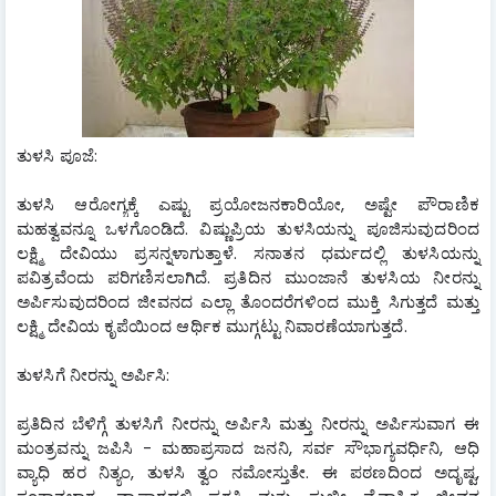
​ತುಳಸಿ ಪೂಜೆ:
ತುಳಸಿ ಆರೋಗ್ಯಕ್ಕೆ ಎಷ್ಟು ಪ್ರಯೋಜನಕಾರಿಯೋ, ಅಷ್ಟೇ ಪೌರಾಣಿಕ 
ಮಹತ್ವವನ್ನೂ ಒಳಗೊಂಡಿದೆ. ವಿಷ್ಣುಪ್ರಿಯ ತುಳಸಿಯನ್ನು ಪೂಜಿಸುವುದರಿಂದ 
ಲಕ್ಷ್ಮಿ ದೇವಿಯು ಪ್ರಸನ್ನಳಾಗುತ್ತಾಳೆ. ಸನಾತನ ಧರ್ಮದಲ್ಲಿ ತುಳಸಿಯನ್ನು 
ಪವಿತ್ರವೆಂದು ಪರಿಗಣಿಸಲಾಗಿದೆ. ಪ್ರತಿದಿನ ಮುಂಜಾನೆ ತುಳಸಿಯ ನೀರನ್ನು 
ಅರ್ಪಿಸುವುದರಿಂದ ಜೀವನದ ಎಲ್ಲಾ ತೊಂದರೆಗಳಿಂದ ಮುಕ್ತಿ ಸಿಗುತ್ತದೆ ಮತ್ತು 
ಲಕ್ಷ್ಮಿ ದೇವಿಯ ಕೃಪೆಯಿಂದ ಆರ್ಥಿಕ ಮುಗ್ಗಟ್ಟು ನಿವಾರಣೆಯಾಗುತ್ತದೆ.
ತುಳಸಿಗೆ ನೀರನ್ನು ಅರ್ಪಿಸಿ:
ಪ್ರತಿದಿನ ಬೆಳಿಗ್ಗೆ ತುಳಸಿಗೆ ನೀರನ್ನು ಅರ್ಪಿಸಿ ಮತ್ತು ನೀರನ್ನು ಅರ್ಪಿಸುವಾಗ ಈ 
ಮಂತ್ರವನ್ನು ಜಪಿಸಿ - ಮಹಾಪ್ರಸಾದ ಜನನಿ, ಸರ್ವ ಸೌಭಾಗ್ಯವರ್ಧಿನಿ, ಆಧಿ 
ವ್ಯಾಧಿ ಹರ ನಿತ್ಯಂ, ತುಳಸಿ ತ್ವಂ ನಮೋಸ್ತುತೇ. ಈ ಪಠಣದಿಂದ ಅದೃಷ್ಟ, 