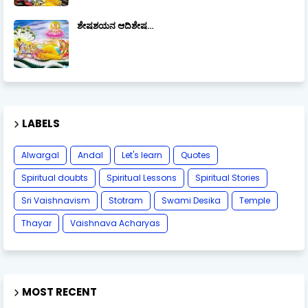
ಶೇಷಶಯನ ಆದಿಶೇಷ...
LABELS
Alwargal
Andal
Let's learn
Quotes
Spiritual doubts
Spiritual Lessons
Spiritual Stories
Sri Vaishnavism
Stotram
Swami Desika
Temple
Thayar
Vaishnava Acharyas
MOST RECENT