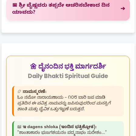
📅 ಶ್ರೀ ವೈಷ್ಣವರು ತಪ್ಪದೇ ಆಚರಿಸಬೇಕಾದ ದಿನ
ಯಾವದು?
🌼 ದೈನಂದಿನ ಭಕ್ತಿ ಮಾರ್ಗದರ್ಶಿ
Daily Bhakti Spiritual Guide
📿
ನಾಮಸ್ಮರಣೆ:
ಓಂ ನಮೋ ನಾರಾಯಣಾಯ – ೧೦೮ ಬಾರಿ ಜಪ ಮಾಡಿ
ಪ್ರತಿದಿನ ಈ ಪವಿತ್ರ ನಾಮವನ್ನು ಜಪಿಸುವುದರಿಂದ ಮನಸ್ಸಿಗೆ
ಶಾಂತಿ ಮತ್ತು ದೈವಿಕ ಒತ್ತುಗಟ್ಟಣೆ ಬರುತ್ತದೆ.
📖
ಇ dagens shloka (ಇಂದಿನ ಭಕ್ತಿಶ್ಲೋಕ):
"ಶಾಂತಾಕಾರಂ ಭುಜಗಶಯನಂ ಪದ್ಮನಾಭಂ ಸುರೇಶಂ..."