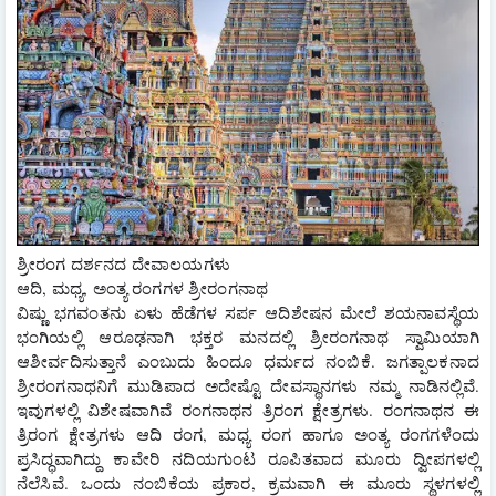
ಶ್ರೀರಂಗ ದರ್ಶನದ ದೇವಾಲಯಗಳು
ಆದಿ, ಮಧ್ಯ, ಅಂತ್ಯ ರಂಗಗಳ ಶ್ರೀರಂಗನಾಥ
ವಿಷ್ಣು ಭಗವಂತನು ಏಳು ಹೆಡೆಗಳ ಸರ್ಪ ಆದಿಶೇಷನ ಮೇಲೆ ಶಯನಾವಸ್ಥೆಯ 
ಭಂಗಿಯಲ್ಲಿ ಆರೂಢನಾಗಿ ಭಕ್ತರ ಮನದಲ್ಲಿ ಶ್ರೀರಂಗನಾಥ ಸ್ವಾಮಿಯಾಗಿ 
ಆಶೀರ್ವದಿಸುತ್ತಾನೆ ಎಂಬುದು ಹಿಂದೂ ಧರ್ಮದ ನಂಬಿಕೆ. ಜಗತ್ಪಾಲಕನಾದ 
ಶ್ರೀರಂಗನಾಥನಿಗೆ ಮುಡಿಪಾದ ಅದೇಷ್ಟೊ ದೇವಸ್ಥಾನಗಳು ನಮ್ಮ ನಾಡಿನಲ್ಲಿವೆ. 
ಇವುಗಳಲ್ಲಿ ವಿಶೇಷವಾಗಿವೆ ರಂಗನಾಥನ ತ್ರಿರಂಗ ಕ್ಷೇತ್ರಗಳು. ರಂಗನಾಥನ ಈ 
ತ್ರಿರಂಗ ಕ್ಷೇತ್ರಗಳು ಆದಿ ರಂಗ, ಮಧ್ಯ ರಂಗ ಹಾಗೂ ಅಂತ್ಯ ರಂಗಗಳೆಂದು 
ಪ್ರಸಿದ್ಧವಾಗಿದ್ದು ಕಾವೇರಿ ನದಿಯಗುಂಟ ರೂಪಿತವಾದ ಮೂರು ದ್ವೀಪಗಳಲ್ಲಿ 
ನೆಲೆಸಿವೆ. ಒಂದು ನಂಬಿಕೆಯ ಪ್ರಕಾರ, ಕ್ರಮವಾಗಿ ಈ ಮೂರು ಸ್ಥಳಗಳಲ್ಲಿ 