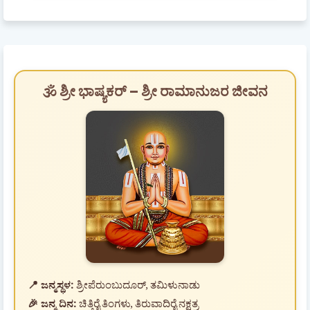
🕉️ ಶ್ರೀ ಭಾಷ್ಯಕರ್ – ಶ್ರೀ ರಾಮಾನುಜರ ಜೀವನ
📍 ಜನ್ಮಸ್ಥಳ:
ಶ್ರೀಪೆರುಂಬುದೂರ್, ತಮಿಳುನಾಡು
🎉 ಜನ್ಮ ದಿನ:
ಚಿತ್ತಿರೈ ತಿಂಗಳು, ತಿರುವಾದಿರೈ ನಕ್ಷತ್ರ