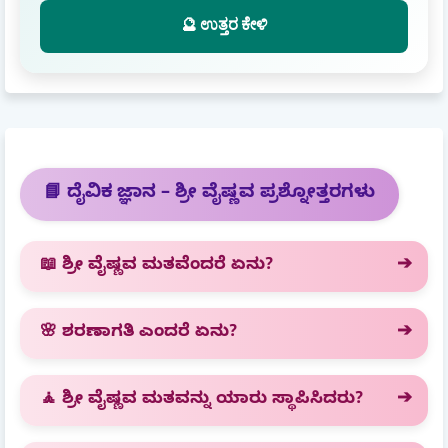
🔮 ಉತ್ತರ ಕೇಳಿ
📘 ದೈವಿಕ ಜ್ಞಾನ – ಶ್ರೀ ವೈಷ್ಣವ ಪ್ರಶ್ನೋತ್ತರಗಳು
📖 ಶ್ರೀ ವೈಷ್ಣವ ಮತವೆಂದರೆ ಏನು?
🌸 ಶರಣಾಗತಿ ಎಂದರೆ ಏನು?
🧘 ಶ್ರೀ ವೈಷ್ಣವ ಮತವನ್ನು ಯಾರು ಸ್ಥಾಪಿಸಿದರು?