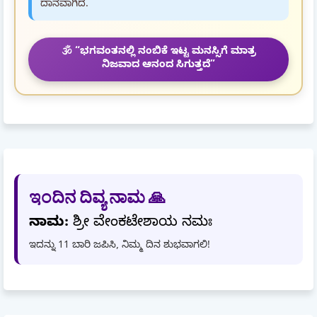
ದಾನವಾಗಿದೆ.
🕉️ “ಭಗವಂತನಲ್ಲಿ ನಂಬಿಕೆ ಇಟ್ಟ ಮನಸ್ಸಿಗೆ ಮಾತ್ರ
ನಿಜವಾದ ಆನಂದ ಸಿಗುತ್ತದೆ”
ಇಂದಿನ ದಿವ್ಯ ನಾಮ 🙏
ನಾಮ:
ಶ್ರೀ ವೇಂಕಟೇಶಾಯ ನಮಃ
ಇದನ್ನು 11 ಬಾರಿ ಜಪಿಸಿ, ನಿಮ್ಮ ದಿನ ಶುಭವಾಗಲಿ!