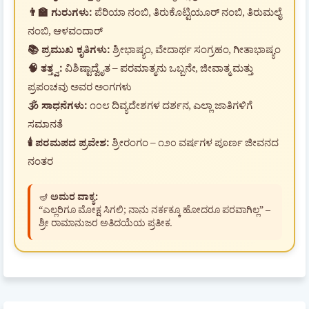
👨‍🏫 ಗುರುಗಳು:
ಪೆರಿಯಾ ನಂಬಿ, ತಿರುಕೊಟ್ಟಿಯೂರ್ ನಂಬಿ, ತಿರುಮಲೈ
ನಂಬಿ, ಆಳವಂದಾರ್
📚 ಪ್ರಮುಖ ಕೃತಿಗಳು:
ಶ್ರೀಭಾಷ್ಯಂ, ವೇದಾರ್ಥ ಸಂಗ್ರಹಂ, ಗೀತಾಭಾಷ್ಯಂ
🧠 ತತ್ತ್ವ:
ವಿಶಿಷ್ಟಾದ್ವೈತ – ಪರಮಾತ್ಮನು ಒಬ್ಬನೇ, ಜೀವಾತ್ಮ ಮತ್ತು
ಪ್ರಪಂಚವು ಅವರ ಅಂಗಗಳು
🕉️ ಸಾಧನೆಗಳು:
೧೦೮ ದಿವ್ಯದೇಶಗಳ ದರ್ಶನ, ಎಲ್ಲಾ ಜಾತಿಗಳಿಗೆ
ಸಮಾನತೆ
🕯️ ಪರಮಪದ ಪ್ರವೇಶ:
ಶ್ರೀರಂಗಂ – ೧೨೦ ವರ್ಷಗಳ ಪೂರ್ಣ ಜೀವನದ
ನಂತರ
🪔
ಅಮರ ವಾಕ್ಯ:
“ಎಲ್ಲರಿಗೂ ಮೋಕ್ಷ ಸಿಗಲಿ; ನಾನು ನರ್ಕಕ್ಕೂ ಹೋದರೂ ಪರವಾಗಿಲ್ಲ” –
ಶ್ರೀ ರಾಮಾನುಜರ ಅತಿದಯೆಯ ಪ್ರತೀಕ.