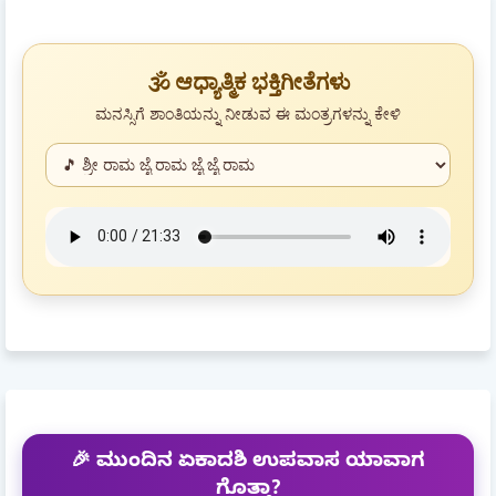
🕉️ ಆಧ್ಯಾತ್ಮಿಕ ಭಕ್ತಿಗೀತೆಗಳು
ಮನಸ್ಸಿಗೆ ಶಾಂತಿಯನ್ನು ನೀಡುವ ಈ ಮಂತ್ರಗಳನ್ನು ಕೇಳಿ
🎉 ಮುಂದಿನ ಏಕಾದಶಿ ಉಪವಾಸ ಯಾವಾಗ
ಗೊತ್ತಾ?