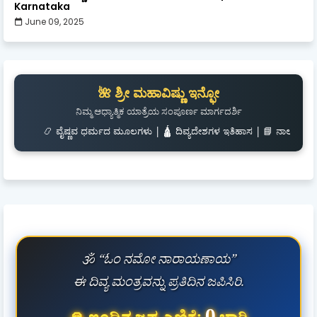
Karnataka
June 09, 2025
🌺 ಶ್ರೀ ಮಹಾವಿಷ್ಣು ಇನ್ಫೋ
ನಿಮ್ಮ ಆಧ್ಯಾತ್ಮಿಕ ಯಾತ್ರೆಯ ಸಂಪೂರ್ಣ ಮಾರ್ಗದರ್ಶಿ
ವೈಷ್ಣವ ಧರ್ಮದ ಮೂಲಗಳು | 🛕 ದಿವ್ಯದೇಶಗಳ ಇತಿಹಾಸ | 📘 ನಾಲಾಯಿರ ದಿವ್ಯಪ್ರಬಂಧ | 🎧 ಶ್ಲ
🕉️ “ಓಂ ನಮೋ ನಾರಾಯಣಾಯ”
ಈ ದಿವ್ಯ ಮಂತ್ರವನ್ನು ಪ್ರತಿದಿನ ಜಪಿಸಿರಿ.