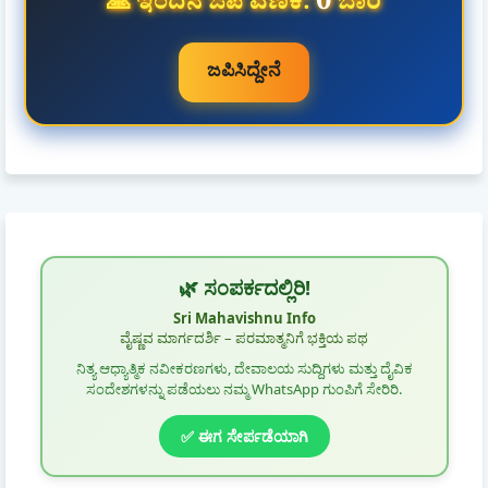
0
🙏 ಇಂದಿನ ಜಪ ಎಣಿಕೆ:
ಬಾರಿ
ಜಪಿಸಿದ್ದೇನೆ
🌿 ಸಂಪರ್ಕದಲ್ಲಿರಿ!
Sri Mahavishnu Info
ವೈಷ್ಣವ ಮಾರ್ಗದರ್ಶಿ – ಪರಮಾತ್ಮನಿಗೆ ಭಕ್ತಿಯ ಪಥ
ನಿತ್ಯ ಆಧ್ಯಾತ್ಮಿಕ ನವೀಕರಣಗಳು, ದೇವಾಲಯ ಸುದ್ದಿಗಳು ಮತ್ತು ದೈವಿಕ
ಸಂದೇಶಗಳನ್ನು ಪಡೆಯಲು ನಮ್ಮ WhatsApp ಗುಂಪಿಗೆ ಸೇರಿರಿ.
✅ ಈಗ ಸೇರ್ಪಡೆಯಾಗಿ